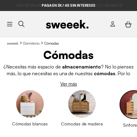
-10% EXTRA EN PERGOLAS BIOCLIMÁTICAS*
PAGA EN 3X / 4X SIN INTERESES
CÓDIGO:
PROMO10
sweeek
Dormitorio
Cómodas
Cómodas
¿Necesitas más espacio de
almacenamiento
? No lo pienses
más, lo que necesitas es una de nuestras
cómodas
. Por lo
general, pensamos en el dormitorio para colocar una cómoda,
Ver más
pero también puede encajar perfectamente en el recibidor o el
salón. De estilo nórdico, industrial o vintage, en sweeek
ofrecemos
cómodas de diferentes estilos para combinar
con tu decoración
y con otros muebles como una
mesita de
noche blanca
o un
escritorio
. Échale un vistazo a nuestro
catálogo de cómodas de calidad, con una excelente relación
Cómodas blancas
Cómodas de madera
Sinfoni
calidad-precio.