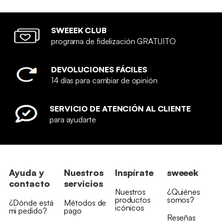
SWEEEK CLUB
programa de fidelización GRATUITO
DEVOLUCIONES FÁCILES
14 días para cambiar de opinión
SERVICIO DE ATENCIÓN AL CLIENTE
para ayudarte
Ayuda y
Nuestros
Inspírate
sweeek
contacto
servicios
Nuestros
¿Quiénes
productos
somos?
¿Dónde está
Métodos de
icónicos
mi pedido?
pago
Reseñas