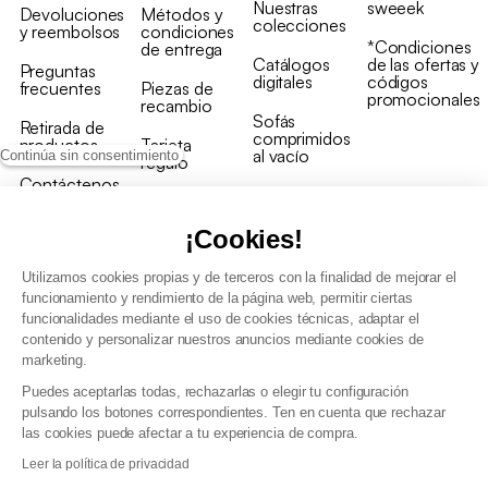
Nuestras
sweeek
Devoluciones
Métodos y
colecciones
y reembolsos
condiciones
*Condiciones
de entrega
Catálogos
de las ofertas y
Preguntas
digitales
códigos
frecuentes
Piezas de
promocionales
recambio
Sofás
Retirada de
comprimidos
productos
Tarjeta
al vacío
Continúa sin consentimiento
regalo
Contáctenos
Rebajas en
Programa
muebles
de fidelidad
¡Cookies!
Utilizamos cookies propias y de terceros con la finalidad de mejorar el
funcionamiento y rendimiento de la página web, permitir ciertas
funcionalidades mediante el uso de cookies técnicas, adaptar el
contenido y personalizar nuestros anuncios mediante cookies de
Condiciones generales de la venta
marketing.
Condiciones generales Programa de fidelidad
Puedes aceptarlas todas, rechazarlas o elegir tu configuración
Política de gestión de datos personales y cookies
pulsando los botones correspondientes. Ten en cuenta que rechazar
Condiciones generales de Venta Profesional
las cookies puede afectar a tu experiencia de compra.
Declaración de accesibilidad
Leer la política de privacidad