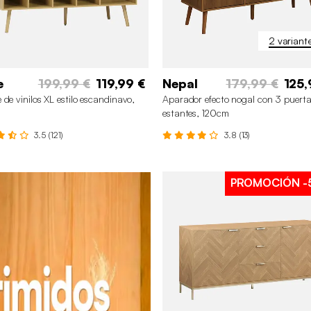
2 variant
e
199,99 €
119,99 €
Nepal
179,99 €
125,
 de vinilos XL estilo escandinavo,
Aparador efecto nogal con 3 puerta
m
estantes, 120cm
3.5 (121)
3.8 (13)
PROMOCIÓN
-