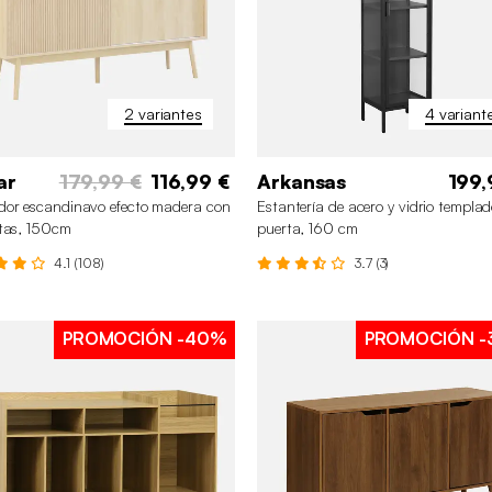
2 variantes
4 variant
ar
179,99 €
116,99 €
Arkansas
199,
or escandinavo efecto madera con
Estantería de acero y vidrio templad
tas, 150cm
puerta, 160 cm
4.1 (108)
3.7 (3)
PROMOCIÓN
-40%
PROMOCIÓN
-