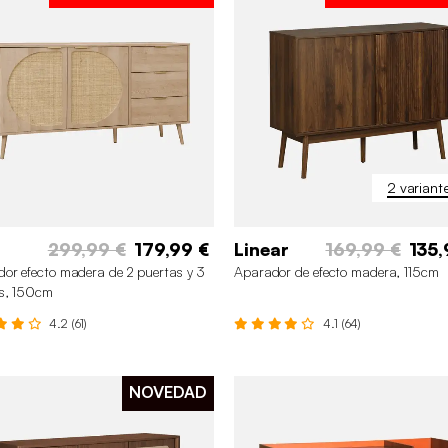
2 variant
299,99 €
179,99 €
Linear
169,99 €
135,
or efecto madera de 2 puertas y 3
Aparador de efecto madera, 115cm
s, 150cm
4.2 (61)
4.1 (64)
NOVEDAD