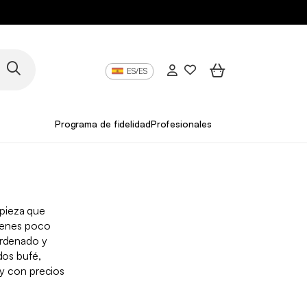
ES/ES
Programa de fidelidad
Profesionales
pieza que
tienes poco
ordenado y
dos bufé,
y con precios