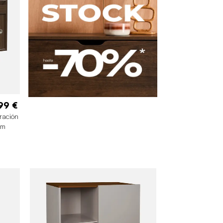
99 €
oración
cm