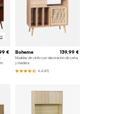
es
99 €
Boheme
139,99 €
n
Muebles de vinilo con decoración de caña
cm
y madera
4.4 (47)