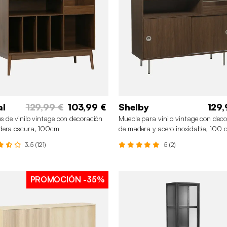
al
129,99 €
103,99 €
Shelby
129,
s de vinilo vintage con decoración
Mueble para vinilo vintage con dec
dera oscura, 100cm
de madera y acero inoxidable, 100 
3.5 (121)
5 (2)
PROMOCIÓN
-35%