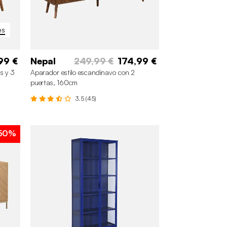
es
99 €
Nepal
249,99 €
174,99 €
s y 3
Aparador estilo escandinavo con 2
puertas, 160cm
3.5 (45)
50%