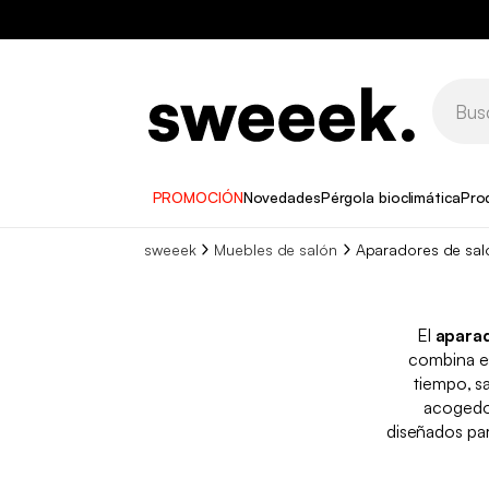
PROMOCIÓN
Novedades
Pérgola bioclimática
Pro
sweeek
Muebles de salón
Aparadores de sal
El
aparad
combina es
tiempo, s
acogedor
diseñados par