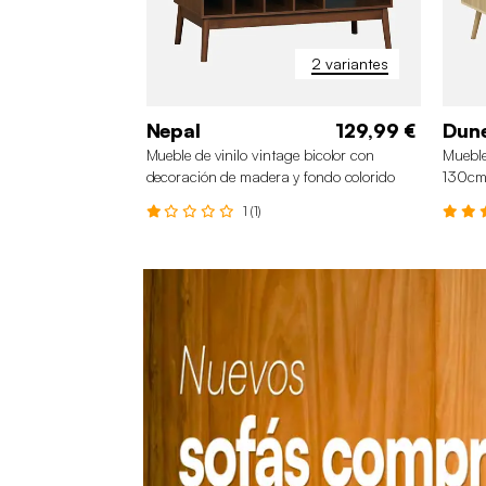
2 variantes
Nepal
129,99 €
Dun
Mueble de vinilo vintage bicolor con
Mueble
decoración de madera y fondo colorido
130c
100cm
1 (1)