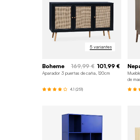
5 variantes
Boheme
169,99 €
101,99 €
Nep
Aparador 3 puertas de caña, 120cm
Mueble
de ma
4.1 (251)