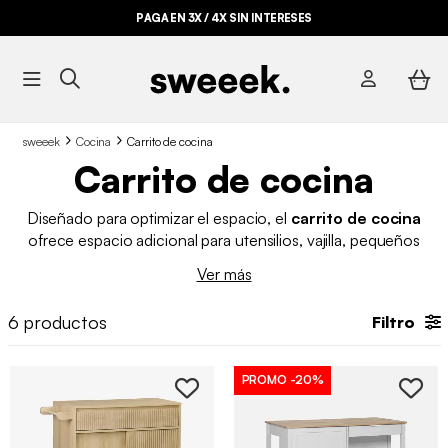
PAGA EN 3X / 4X SIN INTERESES
sweeek
Cocina
Carrito de cocina
Carrito de cocina
Diseñado para optimizar el espacio, el
carrito de cocina
ofrece espacio adicional para utensilios, vajilla, pequeños
electrodomésticos y otros objetos esenciales. Es el mueble
Ver más
auxiliar de cocina perfecto para tu hogar, por lo que es
importante considerar las dimensiones, el estilo y la
6
productos
Filtro
funcionalidad que necesitas. Para mejorar la estética del
espacio, puedes combinar un
carrito de cocina con ruedas
con
lámparas de techo
o accesorios decorativos (como
PROMO
-20%
plantas de plástico).