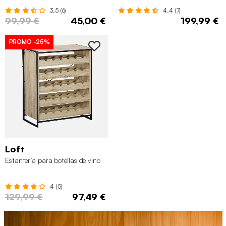
3.5 (6)
4.4 (7)
99,99 €
45,00 €
199,99 €
PROMO
-25%
Loft
Estantería para botellas de vino
4 (5)
129,99 €
97,49 €