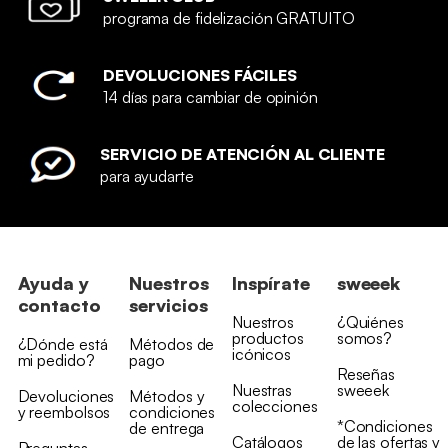
programa de fidelización GRATUITO
DEVOLUCIONES FÁCILES
14 días para cambiar de opinión
SERVICIO DE ATENCIÓN AL CLIENTE
para ayudarte
Ayuda y
Nuestros
Inspírate
sweeek
contacto
servicios
Nuestros
¿Quiénes
productos
somos?
¿Dónde está
Métodos de
icónicos
mi pedido?
pago
Reseñas
Nuestras
sweeek
Devoluciones
Métodos y
colecciones
y reembolsos
condiciones
*Condiciones
de entrega
Catálogos
de las ofertas y
Preguntas