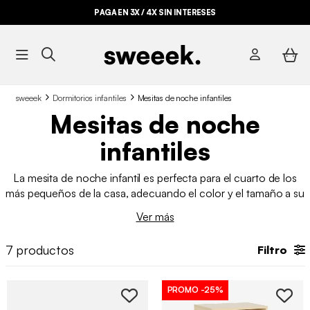
PAGA EN 3X / 4X SIN INTERESES
sweeek
Dormitorios infantiles
Mesitas de noche infantiles
Mesitas de noche
infantiles
La mesita de noche infantil es perfecta para el cuarto de los
más pequeños de la casa, adecuando el color y el tamaño a su
etapa. Desde pequeños, a los niños les gusta tener sus
Ver más
pertenencias a mano por la noche, ya sea la lámpara de
noche, el despertador o un cuento para dormir. Descubre
7
productos
Filtro
nuestros diferentes modelos de mesitas de noche que
amueblarán con estilo la habitación de tu hijo.
PROMO
-25%