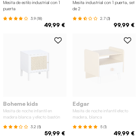
Mesita de estilo industrial con 1
Mesita industrial con 1 puerta, set
puerta
de 2
3.9 (18)
2.7 (3)
49,99 €
99,99 €
Boheme kids
Edgar
Mesita de noche infantil en
Mesita de noche infantil efecto
madera blanca y efecto bastón
madera, blanca
3.2 (5)
5 (1)
59,99 €
49,99 €