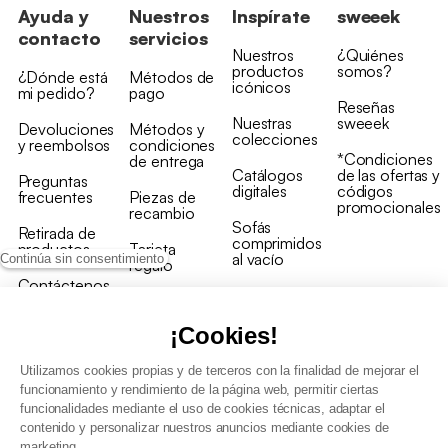
Ayuda y
Nuestros
Inspírate
sweeek
contacto
servicios
Nuestros
¿Quiénes
productos
somos?
¿Dónde está
Métodos de
icónicos
mi pedido?
pago
Reseñas
Nuestras
sweeek
Devoluciones
Métodos y
colecciones
y reembolsos
condiciones
*Condiciones
de entrega
Catálogos
de las ofertas y
Preguntas
digitales
códigos
frecuentes
Piezas de
promocionales
recambio
Sofás
Retirada de
comprimidos
productos
Tarjeta
al vacío
Continúa sin consentimiento
regalo
Contáctenos
Rebajas en
Programa
muebles
de fidelidad
¡Cookies!
Utilizamos cookies propias y de terceros con la finalidad de mejorar el
funcionamiento y rendimiento de la página web, permitir ciertas
funcionalidades mediante el uso de cookies técnicas, adaptar el
contenido y personalizar nuestros anuncios mediante cookies de
Condiciones generales de la venta
marketing.