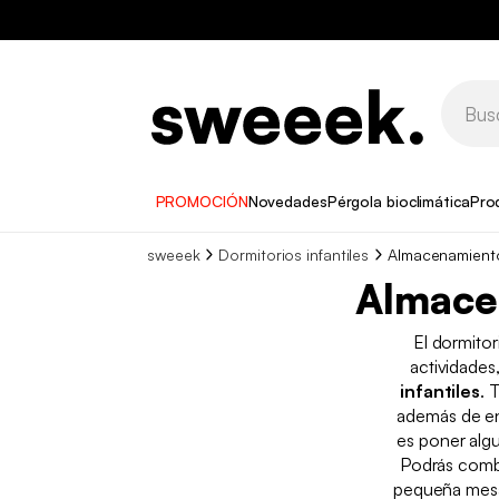
PROMOCIÓN
Novedades
Pérgola bioclimática
Pro
sweeek
Dormitorios infantiles
Almacenamientos
Almacen
El dormitor
actividades
infantiles
. 
además de en
es poner alg
Podrás comb
pequeña mesa 