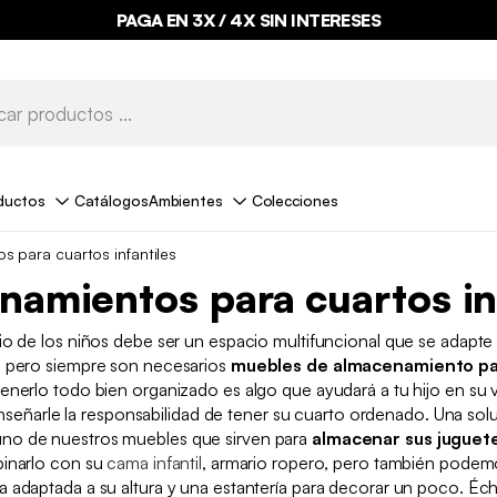
PAGA EN 3X / 4X SIN INTERESES
ductos
Catálogos
Ambientes
Colecciones
 para cuartos infantiles
amientos para cuartos in
io de los niños debe ser un espacio multifuncional que se adapte
, pero siempre son necesarios
muebles de almacenamiento pa
Tenerlo todo bien organizado es algo que ayudará a tu hijo en su 
señarle la responsabilidad de tener su cuarto ordenado. Una solu
uno de nuestros muebles que sirven para
almacenar sus juguete
inarlo con su
cama infantil
, armario ropero, pero también podem
adaptada a su altura y una estantería para decorar un poco. Éch