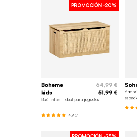
PROMOCIÓN
-20%
Boheme
64,99 €
Soh
kids
51,99 €
Armari
espaci
Baúl infantil ideal para juguetes
4.9 (7)
PROMOCIÓN
-25%