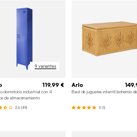
9 variantes
o
119,99 €
Arlo
149,
o dormitorio industrial con 4
Baúl de juguetes infantil bohemio d
os de almacenamiento
3.6 (49)
5 (1)