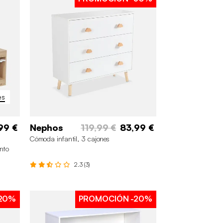
es
99 €
Nephos
119,99 €
83,99 €
Cómoda infantil, 3 cajones
nto
2.3 (3)
20%
PROMOCIÓN
-20%