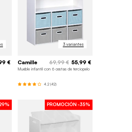
es
3 variantes
99 €
Camille
69,99 €
55,99 €
Mueble infantil con 6 cestas de terciopelo
4.2 (42)
29%
PROMOCIÓN
-35%