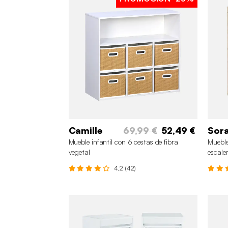
Camille
69,99 €
52,49 €
Sor
Mueble infantil con 6 cestas de fibra
Mueble
vegetal
escale
4.2 (42)