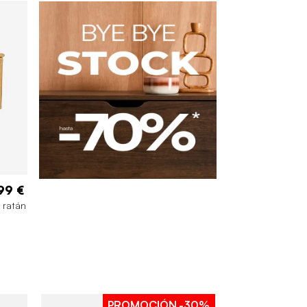
99 €
e ratán
PROMOCIÓN
-30%