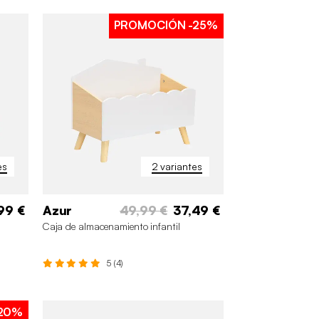
PROMOCIÓN
-25%
es
2 variantes
99 €
Azur
49,99 €
37,49 €
Caja de almacenamiento infantil
5 (4)
20%