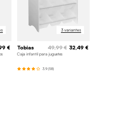
es
3 variantes
99 €
Tobias
49,99 €
32,49 €
os
Caja infantil para juguetes
3.9 (58)