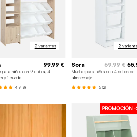
2 variantes
2 variant
✖
a
99,99 €
Sora
69,99 €
55,
 para niños con 9 cubos, 4
Mueble para niños con 4 cubos de
es y 1 puerta
almacenaje
4.9 (8)
5 (2)
PROMOCIÓN
-