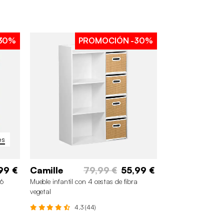
30%
PROMOCIÓN
-30%
es
99 €
Camille
79,99 €
55,99 €
 6
Mueble infantil con 4 cestas de fibra
vegetal
4.3 (44)