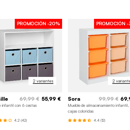
PROMOCIÓN
-20%
PROMOCIÓN
-
2 variantes
2 variant
lle
69,99 €
55,99 €
Sora
99,99 €
69,
 infantil con 6 cestas
Mueble de almacenamiento infantil,
cajas coloridas
4.2 (42)
4.4 (12)