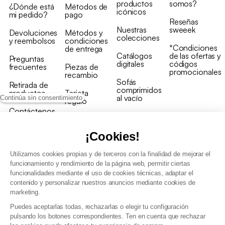
productos
somos?
¿Dónde está
Métodos de
icónicos
mi pedido?
pago
Reseñas
Nuestras
sweeek
Devoluciones
Métodos y
colecciones
y reembolsos
condiciones
*Condiciones
de entrega
Catálogos
de las ofertas y
Preguntas
digitales
códigos
frecuentes
Piezas de
promocionales
recambio
Sofás
Retirada de
comprimidos
productos
Tarjeta
al vacío
Continúa sin consentimiento
regalo
Contáctenos
Rebajas en
Programa
muebles
de fidelidad
¡Cookies!
Utilizamos cookies propias y de terceros con la finalidad de mejorar el
funcionamiento y rendimiento de la página web, permitir ciertas
funcionalidades mediante el uso de cookies técnicas, adaptar el
contenido y personalizar nuestros anuncios mediante cookies de
Condiciones generales de la venta
marketing.
Condiciones generales Programa de fidelidad
Puedes aceptarlas todas, rechazarlas o elegir tu configuración
Política de gestión de datos personales y cookies
pulsando los botones correspondientes. Ten en cuenta que rechazar
Condiciones generales de Venta Profesional