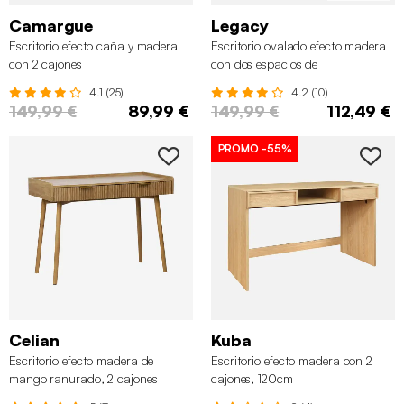
Camargue
Legacy
Escritorio efecto caña y madera
Escritorio ovalado efecto madera
con 2 cajones
con dos espacios de
almacenamiento, L 120cm
4.1 (25)
4.2 (10)
149,99 €
89,99 €
149,99 €
112,49 €
PROMO
-55%
Celian
Kuba
Escritorio efecto madera de
Escritorio efecto madera con 2
mango ranurado, 2 cajones
cajones, 120cm