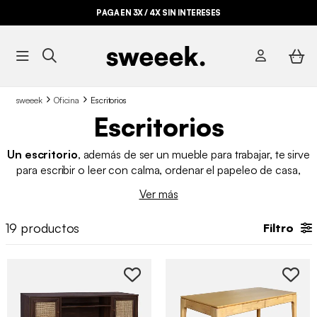
PAGA EN 3X / 4X SIN INTERESES
sweeek
Oficina
Escritorios
Escritorios
Un escritorio
, además de ser un mueble para trabajar, te sirve
para escribir o leer con calma, ordenar el papeleo de casa,
estudiar o incluso para tener ese rincón propio donde poder
Ver más
sentarte sin agobios. Por eso, en sweeek
disponemos de
varios modelos de escritorio baratos
con distintos
19
productos
Filtro
materiales y estilos, para que encuentres el que mejor encaja
contigo y con el espacio que tienes. Desde acabados de
madera o metálicos hasta
escritorios con cajones y
estantes.