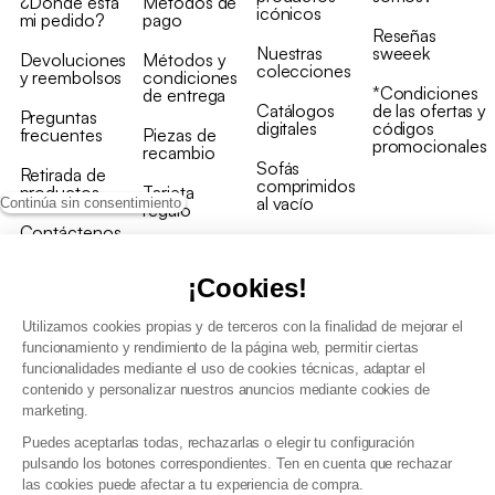
¿Dónde está
Métodos de
icónicos
mi pedido?
pago
Reseñas
Nuestras
sweeek
Devoluciones
Métodos y
colecciones
y reembolsos
condiciones
*Condiciones
de entrega
Catálogos
de las ofertas y
Preguntas
digitales
códigos
frecuentes
Piezas de
promocionales
recambio
Sofás
Retirada de
comprimidos
productos
Tarjeta
al vacío
Continúa sin consentimiento
regalo
Contáctenos
Rebajas en
Programa
muebles
de fidelidad
¡Cookies!
Utilizamos cookies propias y de terceros con la finalidad de mejorar el
funcionamiento y rendimiento de la página web, permitir ciertas
funcionalidades mediante el uso de cookies técnicas, adaptar el
contenido y personalizar nuestros anuncios mediante cookies de
Condiciones generales de la venta
marketing.
Condiciones generales Programa de fidelidad
Puedes aceptarlas todas, rechazarlas o elegir tu configuración
Política de gestión de datos personales y cookies
pulsando los botones correspondientes. Ten en cuenta que rechazar
Condiciones generales de Venta Profesional
las cookies puede afectar a tu experiencia de compra.
Declaración de accesibilidad