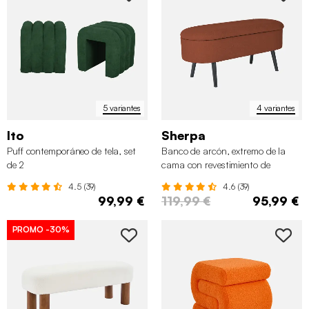
5 variantes
4 variantes
Ito
Sherpa
Puff contemporáneo de tela, set
Banco de arcón, extremo de la
de 2
cama con revestimiento de
borreguito
4.5 (39)
4.6 (39)
99,99 €
119,99 €
95,99 €
PROMO
-30%