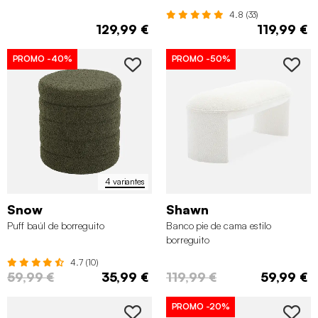
4.8 (33)
129,99 €
119,99 €
PROMO
-40%
PROMO
-50%
4 variantes
Snow
Shawn
Puff baúl de borreguito
Banco pie de cama estilo
borreguito
4.7 (10)
59,99 €
35,99 €
119,99 €
59,99 €
PROMO
-20%