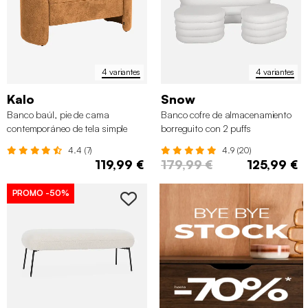
4 variantes
4 variantes
Kalo
Snow
Banco baúl, pie de cama
Banco cofre de almacenamiento
contemporáneo de tela simple
borreguito con 2 puffs
4.4 (7)
4.9 (20)
119,99 €
179,99 €
125,99 €
PROMO
-50%