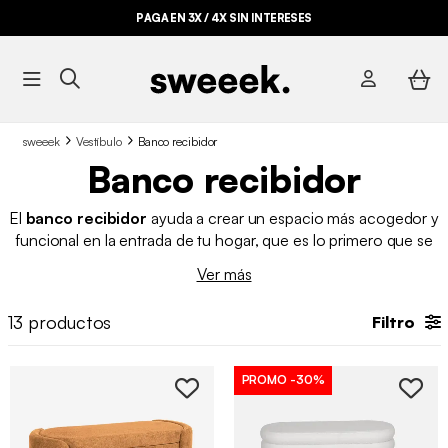
PAGA EN 3X / 4X SIN INTERESES
sweeek
Vestíbulo
Banco recibidor
Banco recibidor
El
banco recibidor
ayuda a crear un espacio más acogedor y
funcional en la entrada de tu hogar, que es lo primero que se
ve al llegar. Tener un lugar donde sentarse para ponerse los
Ver más
zapatos, dejar la mochila o el bolso, o guardar lo necesario
antes de salir, marca una gran diferencia en comodidad y
13
productos
Filtro
organización
.
En
sweeek encontrarás opciones de
bancos recibidores que combinan diseño y practicidad
,
pensadas para adaptarse a distintos estilos y aprovechar al
PROMO
-30%
máximo el recibidor o vestíbulo.