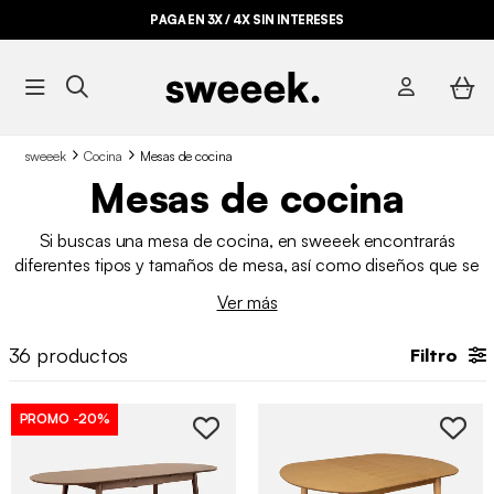
PAGA EN 3X / 4X SIN INTERESES
sweeek
Cocina
Mesas de cocina
Mesas de cocina
Si buscas una mesa de cocina, en sweeek encontrarás
diferentes tipos y tamaños de mesa, así como diseños que se
adapten a tus necesidades. La cocina es el lugar donde la vida
Ver más
ocurre: desayunos improvisados, charlas largas, deberes de los
niños o cenas entre amigos. Elegir bien tu mesa de cocina es
36
productos
Filtro
esencial para crear un espacio funcional y acogedor.
PROMO
-20%