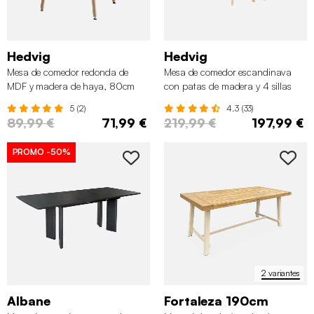
Hedvig
Hedvig
Mesa de comedor redonda de
Mesa de comedor escandinava
MDF y madera de haya, 80cm
con patas de madera y 4 sillas
5 (2)
4.3 (33)
89,99 €
71,99 €
219,99 €
197,99 €
PROMO
-50%
2 variantes
Albane
Fortaleza 190cm