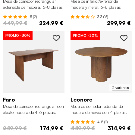
Mesa de comedor rectangular
Mesa de interior/exterior de
extensible de madera, 6-8 plazas
madera y metal, 6-8 plazas
5 (2)
3.3 (15)
449,99 €
224,99 €
299,99 €
PROMO
-30%
PROMO
-30%
2 variantes
Faro
Leonore
Mesa de comedor rectangular con
Mesa de comedor redonda de
efecto madera de 4-6 plazas,
madera de hevea con 4 plazas,
170cm
130cm
4.5 (2)
249,99 €
174,99 €
449,99 €
314,99 €