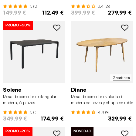
escandinavas
5 (5)
3.4 (29)
149,99 €
112,49 €
399,99 €
279,99 €
PROMO
-50%
2 variantes
Solene
Diane
Mesa de comedor rectangular
Mesa de comedor ovalada de
madera, 6 plazas
madera de hevea y chapa de roble
para 6 personas
5 (1)
4.4 (9)
349,99 €
174,99 €
329,99 €
PROMO
-20%
NOVEDAD