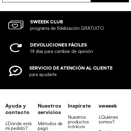
SWEEEK CLUB
programa de fidelización GRATUITO
DEVOLUCIONES FÁCILES
14 días para cambiar de opinión
SERVICIO DE ATENCIÓN AL CLIENTE
para ayudarte
Ayuda y
Nuestros
Inspírate
sweeek
contacto
servicios
Nuestros
¿Quiénes
productos
somos?
¿Dónde está
Métodos de
icónicos
mi pedido?
pago