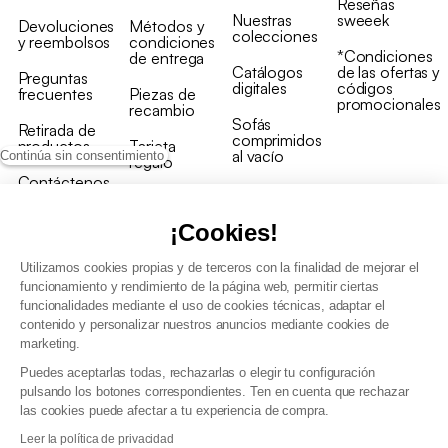
Reseñas
Nuestras
sweeek
Devoluciones
Métodos y
colecciones
y reembolsos
condiciones
*Condiciones
de entrega
Catálogos
de las ofertas y
Preguntas
digitales
códigos
frecuentes
Piezas de
promocionales
recambio
Sofás
Retirada de
comprimidos
productos
Tarjeta
al vacío
Continúa sin consentimiento
regalo
Contáctenos
Rebajas en
Programa
muebles
de fidelidad
¡Cookies!
Utilizamos cookies propias y de terceros con la finalidad de mejorar el
funcionamiento y rendimiento de la página web, permitir ciertas
funcionalidades mediante el uso de cookies técnicas, adaptar el
contenido y personalizar nuestros anuncios mediante cookies de
Condiciones generales de la venta
marketing.
Condiciones generales Programa de fidelidad
Puedes aceptarlas todas, rechazarlas o elegir tu configuración
Política de gestión de datos personales y cookies
pulsando los botones correspondientes. Ten en cuenta que rechazar
Condiciones generales de Venta Profesional
las cookies puede afectar a tu experiencia de compra.
Declaración de accesibilidad
Leer la política de privacidad