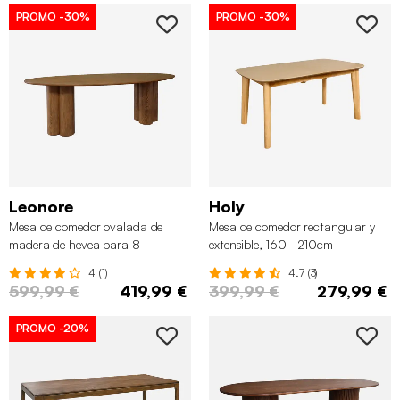
PROMO
-30%
PROMO
-30%
Leonore
Holy
Mesa de comedor ovalada de
Mesa de comedor rectangular y
madera de hevea para 8
extensible, 160 - 210cm
personas, 220cm
4 (1)
4.7 (3)
599,99 €
419,99 €
399,99 €
279,99 €
PROMO
-20%