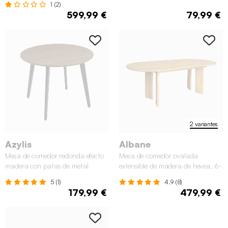
1 (2)
599,99 €
79,99 €
2 variantes
Azylis
Albane
Mesa de comedor redonda efecto
Mesa de comedor ovalada
madera con patas de metal
extensible de madera de hevea, 6-
negro, 4 plazas
8 plazas
5 (1)
4.9 (8)
179,99 €
479,99 €