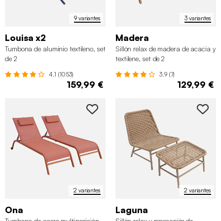
9 variantes
3 variantes
Louisa x2
Madera
Tumbona de aluminio textileno, set
Sillón relax de madera de acacia y
de 2
textilene, set de 2
4.1 (1053)
3.9 (7)
159,99 €
129,99 €
2 variantes
2 variantes
Ona
Laguna
Tumbona de acero multiposición
Sillón relax y reposapiés de