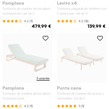
Pamplona
Levito x4
Tumbona de madera de eucalipto
Tumbona plegable de textileno con
multiposición, set de 2
2 posiciones, set de 4
4.2 (11)
4.2 (56)
479,99 €
139,99 €
3 variantes
Pamplona
Punta cana
Tumbona de madera de eucalipto,
Tumbona de madera de acacia y
multiposiciones
reclinables, set de 2
4.2 (11)
5 (3)