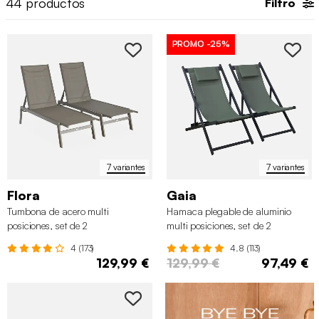
44
productos
Filtro
cerca de la piscina
hará que disfrutes mucho más del sol.
PROMO
-25%
7 variantes
7 variantes
Flora
Gaia
Tumbona de acero multi
Hamaca plegable de aluminio
posiciones, set de 2
multi posiciones, set de 2
4 (173)
4.8 (113)
129,99 €
129,99 €
97,49 €