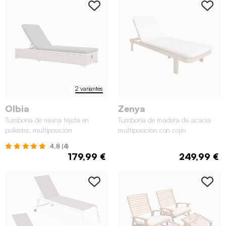
2 variantes
Olbia
Zenya
Tumbona de resina tejida en
Tumbona de madera de acacia
poliéster, multiposición
multiposición con cojín
4.8 (4)
179,99 €
249,99 €