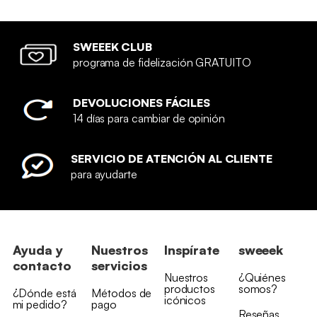
SWEEEK CLUB
programa de fidelización GRATUITO
DEVOLUCIONES FÁCILES
14 días para cambiar de opinión
SERVICIO DE ATENCIÓN AL CLIENTE
para ayudarte
Ayuda y
Nuestros
Inspírate
sweeek
contacto
servicios
Nuestros
¿Quiénes
productos
somos?
¿Dónde está
Métodos de
icónicos
mi pedido?
pago
Reseñas