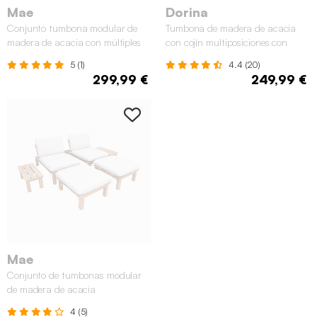
Mae
Dorina
Conjunto tumbona modular de
Tumbona de madera de acacia
madera de acacia con múltiples
con cojín multiposiciones con
posiciones y mesa
ruedas
5 (1)
4.4 (20)
299,99 €
249,99 €
Mae
Conjunto de tumbonas modular
de madera de acacia
multiposición con mesas, set de 2
4 (5)