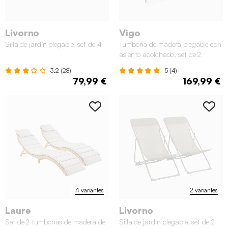
Livorno
Vigo
Silla de jardín plegable, set de 4
Tumbona de madera plegable con
asiento acolchado, set de 2
3.2 (28)
5 (4)
79,99 €
169,99 €
4 variantes
2 variantes
Laure
Livorno
Set de 2 tumbonas de madera de
Silla de jardín plegable, set de 2