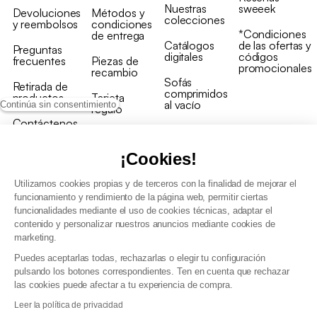
Nuestras
sweeek
Devoluciones
Métodos y
colecciones
y reembolsos
condiciones
*Condiciones
de entrega
Catálogos
de las ofertas y
Preguntas
digitales
códigos
frecuentes
Piezas de
promocionales
recambio
Sofás
Retirada de
comprimidos
productos
Tarjeta
al vacío
Continúa sin consentimiento
regalo
Contáctenos
Rebajas en
Programa
muebles
de fidelidad
¡Cookies!
Utilizamos cookies propias y de terceros con la finalidad de mejorar el
funcionamiento y rendimiento de la página web, permitir ciertas
funcionalidades mediante el uso de cookies técnicas, adaptar el
contenido y personalizar nuestros anuncios mediante cookies de
Condiciones generales de la venta
marketing.
Condiciones generales Programa de fidelidad
Puedes aceptarlas todas, rechazarlas o elegir tu configuración
Política de gestión de datos personales y cookies
pulsando los botones correspondientes. Ten en cuenta que rechazar
Condiciones generales de Venta Profesional
las cookies puede afectar a tu experiencia de compra.
Declaración de accesibilidad
Leer la política de privacidad