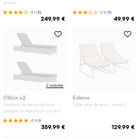
acacia
4.1 (16)
2.9 (15)
249,99 €
49,99 €
2 variantes
Olbia x2
Edena
Tumbona de resina tejida en
Sillón relax de acero. set de 2
poliéster, multiposición, set de 2
4.9 (9)
359,99 €
129,99 €