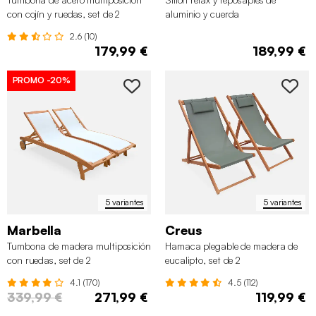
con cojín y ruedas, set de 2
aluminio y cuerda
2.6 (10)
179,99 €
189,99 €
PROMO
-20%
5 variantes
5 variantes
Marbella
Creus
Tumbona de madera multiposición
Hamaca plegable de madera de
con ruedas, set de 2
eucalipto, set de 2
4.1 (170)
4.5 (112)
339,99 €
271,99 €
119,99 €