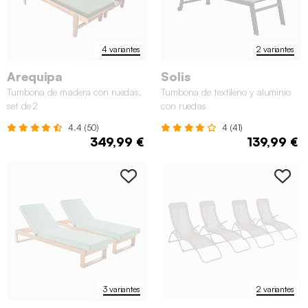
4 variantes
2 variantes
Arequipa
Solis
Tumbona de madera con ruedas,
Tumbona de textileno y aluminio
set de 2
con ruedas
4.4 (50)
4 (41)
349,99 €
139,99 €
3 variantes
2 variantes