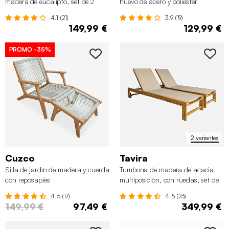
madera de eucalipto, set de 2
huevo de acero y poliéster
4.1 (21)
3.9 (19)
149,99 €
129,99 €
PROMO
-35%
2 variantes
Cuzco
Tavira
Silla de jardín de madera y cuerda
Tumbona de madera de acacia,
con reposapiés
multiposición, con ruedas, set de
2
4.5 (17)
4.5 (23)
149,99 €
97,49 €
349,99 €