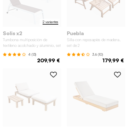
2 variantes
Solis x2
Puebla
Tumbona multiposición de
Silla con reposapiés de madera,
textileno acolchado y aluminio, set
set de 2
de 2
4 (13)
3.6 (10)
209,99 €
179,99 €