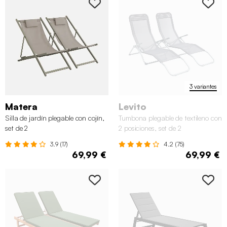
3 variantes
Matera
Levito
Silla de jardín plegable con cojín,
Tumbona plegable de textileno con
set de 2
2 posiciones, set de 2
3.9 (17)
4.2 (75)
69,99 €
69,99 €