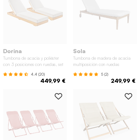
✖
Dorina
Sola
Tumbona de acacia y poliéster
Tumbona de madera de acacia
con 3 posiciones con ruedas, set
multiposición con ruedas
de 2
4.4 (20)
5 (2)
449,99 €
249,99 €