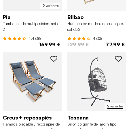
2 variantes
Pia
Bilbao
Tumbonas de multiposición, set de
Hamaca de madera de eucalipto,
2
set de 2
4.4 (38)
4 (32)
159,99 €
129,99 €
77,99 €
2 variantes
Creus + reposapiés
Toscana
Hamaca plegable y reposapiés de
Sillón colgante de jardín tipo