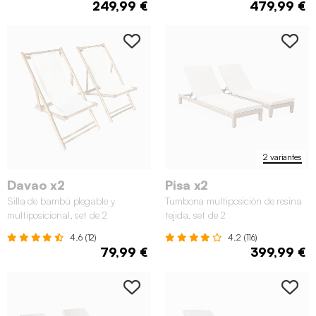
249,99 €
479,99 €
2 variantes
Davao x2
Pisa x2
Silla de bambú plegable y
Tumbona multiposición de resina
multiposicional, set de 2
tejida, set de 2
4.6 (12)
4.2 (116)
79,99 €
399,99 €