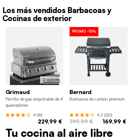
Los más vendidos Barbacoas y
Cocinas de exterior
PROMO
-15%
P
2 variantes
Grimaud
Bernard
Tr
Parrilla de gas empotrable de 4
Barbacoa de carbón premium
Ba
quemadores
qu
lat
4 (36)
4.2 (222)
229,99 €
199,99 €
169,99 €
2
Tu cocina al aire libre