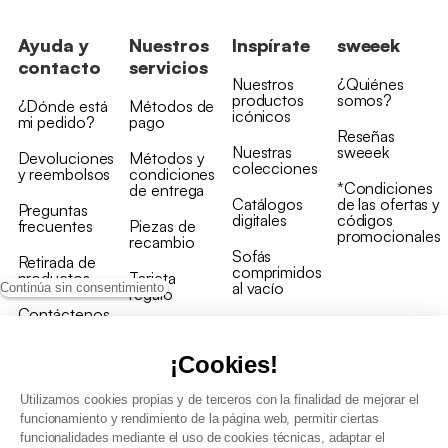
Ayuda y
Nuestros
Inspírate
sweeek
contacto
servicios
Nuestros
¿Quiénes
productos
somos?
¿Dónde está
Métodos de
icónicos
mi pedido?
pago
Reseñas
Nuestras
sweeek
Devoluciones
Métodos y
colecciones
y reembolsos
condiciones
*Condiciones
de entrega
Catálogos
de las ofertas y
Preguntas
digitales
códigos
frecuentes
Piezas de
promocionales
recambio
Sofás
Retirada de
comprimidos
productos
Tarjeta
al vacío
Continúa sin consentimiento
regalo
Contáctenos
Rebajas en
Programa
muebles
de fidelidad
¡Cookies!
Utilizamos cookies propias y de terceros con la finalidad de mejorar el
funcionamiento y rendimiento de la página web, permitir ciertas
funcionalidades mediante el uso de cookies técnicas, adaptar el