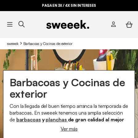
PAGA EN 3X / 4X SIN INTERESES
sweeek
Barbacoas y Cocinas de exterior
Barbacoas y Cocinas de
exterior
Con la llegada del buen tiempo arranca la temporada de
barbacoas. En sweeek tenemos una amplia selección
de
barbacoas
y
planchas
de gran calidad al mejor
precio
con las que podrás deleitar a tu familia y amigos.
Ver más
Si te gustan las barbacoas tradicionales, las
barbacoas