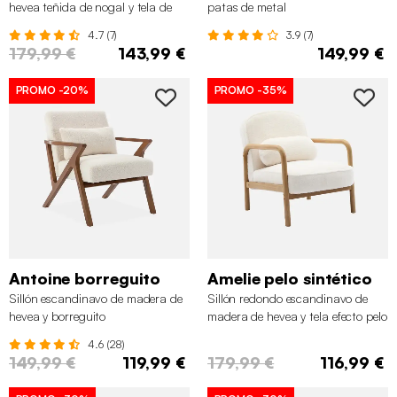
hevea teñida de nogal y tela de
patas de metal
terciopelo
4.7 (7)
3.9 (7)
179,99 €
143,99 €
149,99 €
PROMO
-20%
PROMO
-35%
Antoine borreguito
Amelie pelo sintético
Sillón escandinavo de madera de
Sillón redondo escandinavo de
hevea y borreguito
madera de hevea y tela efecto pelo
sintético
4.6 (28)
149,99 €
119,99 €
179,99 €
116,99 €