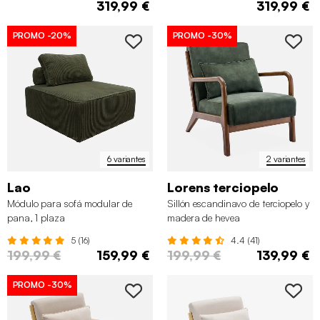
319,99 €
319,99 €
PROMO
-20%
PROMO
-30%
✖
6 variantes
2 variantes
Lao
Lorens terciopelo
Módulo para sofá modular de
Sillón escandinavo de terciopelo y
pana, 1 plaza
madera de hevea
5 (16)
4.4 (41)
199,99 €
159,99 €
199,99 €
139,99 €
PROMO
-30%