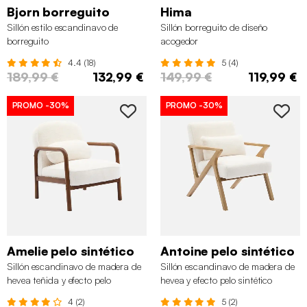
Bjorn borreguito
Hima
Sillón estilo escandinavo de
Sillón borreguito de diseño
borreguito
acogedor
4.4 (18)
5 (4)
189,99 €
132,99 €
149,99 €
119,99 €
PROMO
-30%
PROMO
-30%
Amelie pelo sintético
Antoine pelo sintético
Sillón escandinavo de madera de
Sillón escandinavo de madera de
hevea teñida y efecto pelo
hevea y efecto pelo sintético
sintético
4 (2)
5 (2)