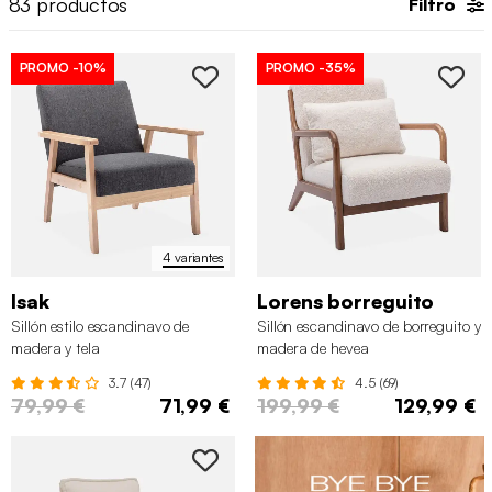
83
productos
Filtro
PROMO
-10%
PROMO
-35%
4 variantes
Isak
Lorens borreguito
Sillón estilo escandinavo de
Sillón escandinavo de borreguito y
madera y tela
madera de hevea
3.7 (47)
4.5 (69)
79,99 €
71,99 €
199,99 €
129,99 €