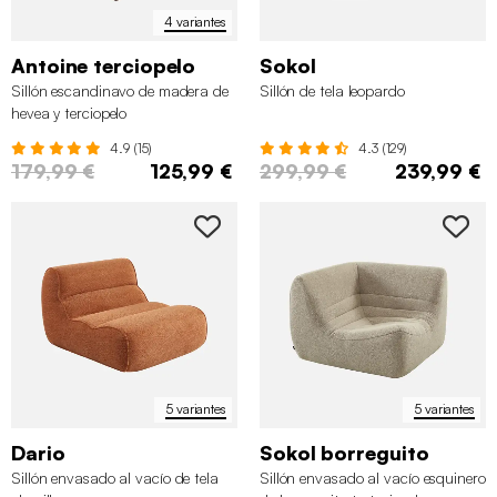
4 variantes
Antoine terciopelo
Sokol
Sillón escandinavo de madera de
Sillón de tela leopardo
hevea y terciopelo
4.9 (15)
4.3 (129)
179,99 €
125,99 €
299,99 €
239,99 €
5 variantes
5 variantes
Dario
Sokol borreguito
Sillón envasado al vacío de tela
Sillón envasado al vacío esquinero