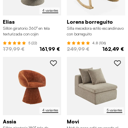
4 variantes
Elias
Lorens borreguito
Sillón giratorio 360° en tela
Silla mecedora estilo escandinavo
texturizada con cojín
con borreguito
5 (22)
4.8 (106)
179,99 €
161,99 €
249,99 €
162,49 €
4 variantes
5 variantes
Assia
Movi
Sillón giratorio 180° tela de
Módulo para sofá envasado al