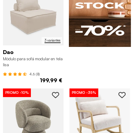
3 variantes
Dao
Módulo para sofá modular en tela
lisa
4.6 (8)
199,99 €
PROMO
-10%
PROMO
-35%