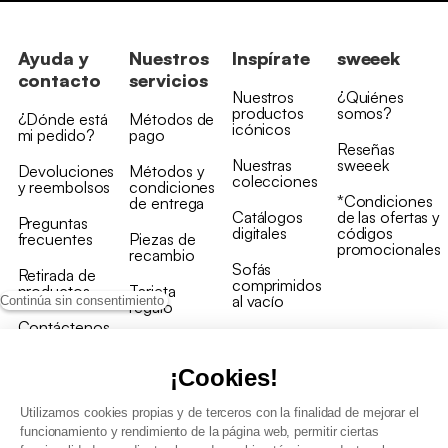
Ayuda y
Nuestros
Inspírate
sweeek
contacto
servicios
Nuestros
¿Quiénes
productos
somos?
¿Dónde está
Métodos de
icónicos
mi pedido?
pago
Reseñas
Nuestras
sweeek
Devoluciones
Métodos y
colecciones
y reembolsos
condiciones
*Condiciones
de entrega
Catálogos
de las ofertas y
Preguntas
digitales
códigos
frecuentes
Piezas de
promocionales
recambio
Sofás
Retirada de
comprimidos
productos
Tarjeta
al vacío
Continúa sin consentimiento
regalo
Contáctenos
Rebajas en
Programa
muebles
de fidelidad
¡Cookies!
Utilizamos cookies propias y de terceros con la finalidad de mejorar el
funcionamiento y rendimiento de la página web, permitir ciertas