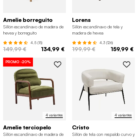
Amelie borreguito
Lorens
Sillón escandinavo de madera de
Sillón escandinavo de tela y
hevea y borreguito
madera de hevea
4.5 (15)
4.3 (126)
149,99 €
134,99 €
199,99 €
159,99 €
PROMO
-20%
4 variantes
4 variantes
Amelie terciopelo
Cristo
Sillón escandinavo de madera de
Sillón de tela con respaldo curvo y