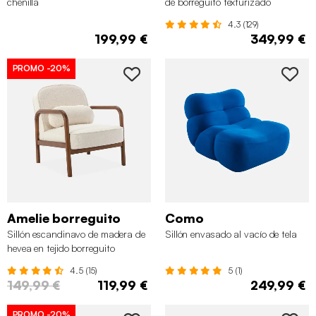
chenilla
de borreguito texturizado
4.3 (129)
199,99 €
349,99 €
PROMO
-20%
Amelie borreguito
Como
Sillón escandinavo de madera de
Sillón envasado al vacío de tela
hevea en tejido borreguito
4.5 (15)
5 (1)
149,99 €
119,99 €
249,99 €
PROMO
-20%