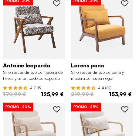
PROMO
-30%
PROMO
-30%
Antoine leopardo
Lorens pana
Sillón escandinavo de madera de
Sillón escandinavo de pana y
hevea y estampado de leopardo
madera de hevea nogal
4.7 (15)
4.4 (82)
179,99 €
125,99 €
219,99 €
153,99 €
PROMO
-40%
PROMO
-45%