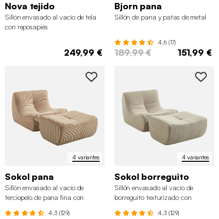
Nova tejido
Bjorn pana
Sillón envasado al vacío de tela
Sillón de pana y patas de metal
con reposapiés
4.6 (17)
249,99 €
189,99 €
151,99 €
4 variantes
4 variantes
Sokol pana
Sokol borreguito
Sillón envasado al vacío de
Sillón envasado al vacío de
terciopelo de pana fina con
borreguito texturizado con
reposapiés
reposapiés
4.3 (129)
4.3 (129)