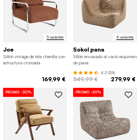
5 variantes
4 variantes
Joe
Sokol pana
Sillón vintage de tela chenilla con
Sillón envasado al vacío esquinero
estructura cromada
de pana
4.3 (129)
169,99 €
349,99 €
279,99 €
PROMO
-30%
PROMO
-20%