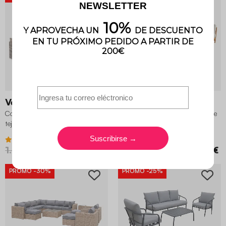
2 variantes
Venezia
Copacabana
Conjunto de jardín de resina
Conjunto de jardín en madera de
tejida, 8 a 10 plazas
acacia, 5 plazas
4.5 (61)
3.5 (4)
1.499,99 €
899,99 €
999,99 €
699,99 €
PROMO
-30%
PROMO
-25%