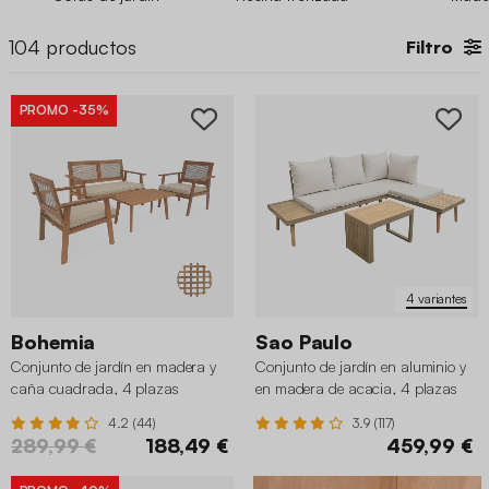
posibilidades de distribución para que puedas crear tu propio
espacio con un
conjunto de mesas y sillas
y accesorios como
104
productos
Filtro
braseros, parasoles o barbacoas. Échale un vistazo a nuestro
catálogo y encuentra el salón de jardín perfecto para disfrutar
al máximo de tu exterior.
PROMO
-35%
4 variantes
Bohemia
Sao Paulo
Conjunto de jardín en madera y
Conjunto de jardín en aluminio y
caña cuadrada, 4 plazas
en madera de acacia, 4 plazas
4.2 (44)
3.9 (117)
289,99 €
188,49 €
459,99 €