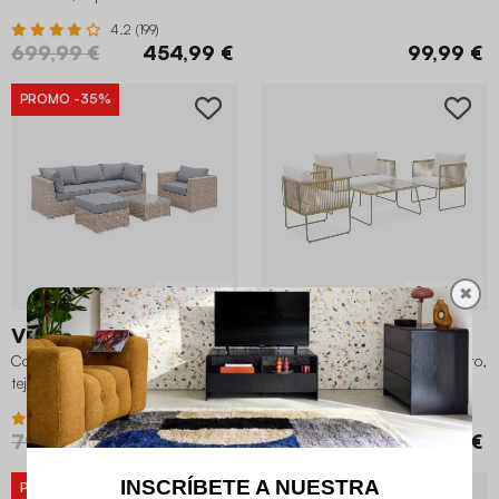
4.2 (199)
699,99 €
454,99 €
99,99 €
PROMO
-35%
✖
2 variantes
2 variantes
Vinci
Cesena
Conjunto de jardín de resina
Conjunto de jardín, ratán y acero,
tejida, 5 plazas
4 plazas
4.6 (94)
3.5 (31)
799,99 €
519,99 €
299,99 €
PROMO
-40%
PROMO
-30%