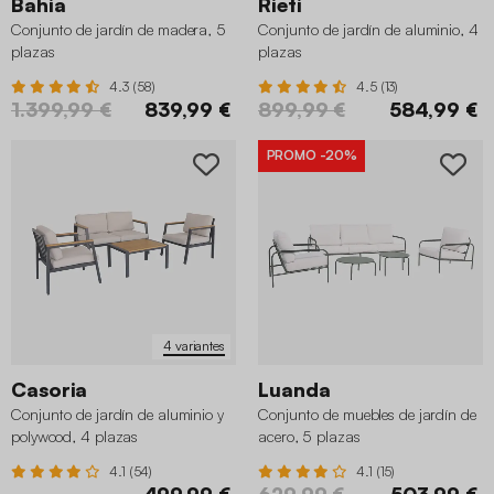
Bahia
Rieti
Conjunto de jardín de madera, 5
Conjunto de jardín de aluminio, 4
plazas
plazas
4.3 (58)
4.5 (13)
1.399,99 €
839,99 €
899,99 €
584,99 €
PROMO
-20%
4 variantes
Casoria
Luanda
Conjunto de jardín de aluminio y
Conjunto de muebles de jardín de
polywood, 4 plazas
acero, 5 plazas
4.1 (54)
4.1 (15)
499,99 €
629,99 €
503,99 €