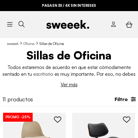
PAGA EN 3X / 4X SIN INTERESES
sweeek
Oficina
Sillas de Oficina
Sillas de Oficina
Todos estaremos de acuerdo en que estar cómodamente
sentado en tu
escritorio
es muy importante. Por eso, no debes
equivocarte al elegir tu silla de escritorio. Tanto sillas como
Ver más
sillones, sweeek te permite hacer tu elección gracias a nuestra
amplia selección de sillas y sillones de oficina
. ¡Combina
11
productos
Filtro
trabajo y relajación en tu escritorio con sweeek!
PROMO
-25%