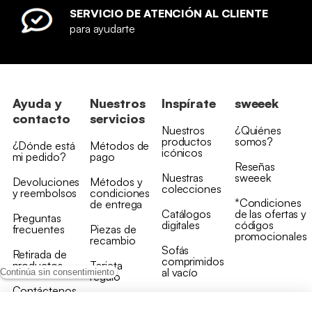
SERVICIO DE ATENCIÓN AL CLIENTE
para ayudarte
Ayuda y
Nuestros
Inspírate
sweeek
contacto
servicios
Nuestros
¿Quiénes
productos
somos?
¿Dónde está
Métodos de
icónicos
mi pedido?
pago
Reseñas
Nuestras
sweeek
Devoluciones
Métodos y
colecciones
y reembolsos
condiciones
*Condiciones
de entrega
Catálogos
de las ofertas y
Preguntas
digitales
códigos
frecuentes
Piezas de
promocionales
recambio
Sofás
Retirada de
comprimidos
productos
Tarjeta
al vacío
Continúa sin consentimiento
regalo
Contáctenos
Rebajas en
Programa
muebles