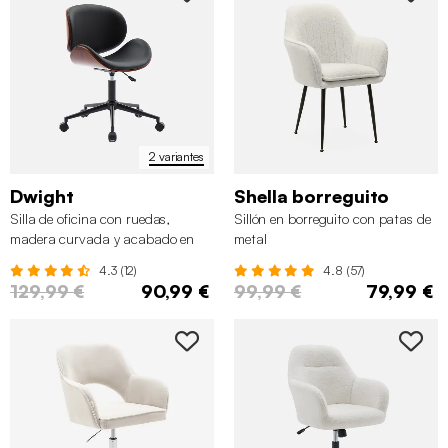
2 variantes
Dwight
Shella borreguito
Silla de oficina con ruedas,
Sillón en borreguito con patas de
madera curvada y acabado en
metal
polipiel
4.3 (12)
4.8 (57)
129,99 €
90,99 €
99,99 €
79,99 €