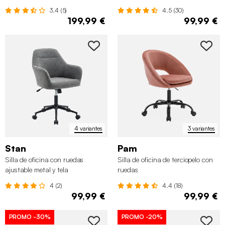
polipiel
3.4 (5)
4.5 (30)
199,99 €
99,99 €
4 variantes
3 variantes
Stan
Pam
Silla de oficina con ruedas
Silla de oficina de terciopelo con
ajustable metal y tela
ruedas
4 (2)
4.4 (18)
99,99 €
99,99 €
PROMO
-30%
PROMO
-20%