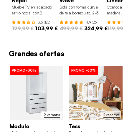
Nepal
Wave
Linear
Mueble TV en acabado
Sofá con forma curva
Cómoda con e
estilo nogal con 2
de tela borreguito, 2-3
madera, 3 caj
puertas, 160cm
plazas
3.6 (127)
4.9 (26)
129,99 €
103,99 €
499,99 €
324,99 €
119,99 €
Grandes ofertas
PROMO
-30%
PROMO
-60%
2 variantes
2 variantes
Modulo
Tess