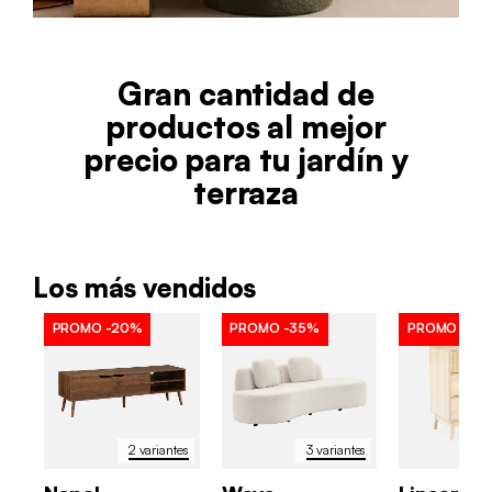
Gran cantidad de
productos al mejor
precio para tu jardín y
terraza
Los más vendidos
PROMO
-20%
PROMO
-35%
PROMO
-40
2 variantes
3 variantes
2