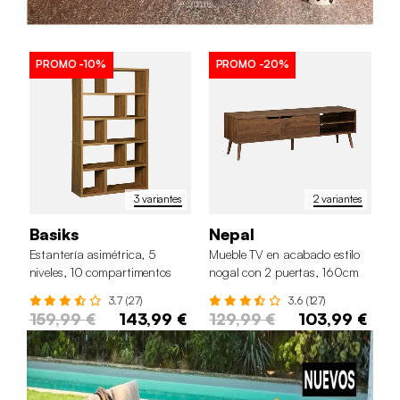
PROMO
-10%
PROMO
-20%
3 variantes
2 variantes
Basiks
Nepal
Estantería asimétrica, 5
Mueble TV en acabado estilo
niveles, 10 compartimentos
nogal con 2 puertas, 160cm
3.7 (27)
3.6 (127)
159,99 €
143,99 €
129,99 €
103,99 €