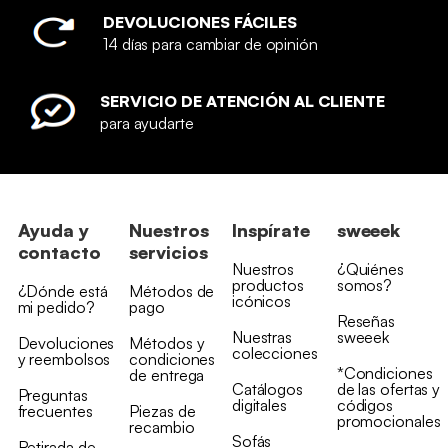
DEVOLUCIONES FÁCILES
14 días para cambiar de opinión
SERVICIO DE ATENCIÓN AL CLIENTE
para ayudarte
Ayuda y
Nuestros
Inspírate
sweeek
contacto
servicios
Nuestros
¿Quiénes
productos
somos?
¿Dónde está
Métodos de
icónicos
mi pedido?
pago
Reseñas
Nuestras
sweeek
Devoluciones
Métodos y
colecciones
y reembolsos
condiciones
*Condiciones
de entrega
Catálogos
de las ofertas y
Preguntas
digitales
códigos
frecuentes
Piezas de
promocionales
recambio
Sofás
Retirada de