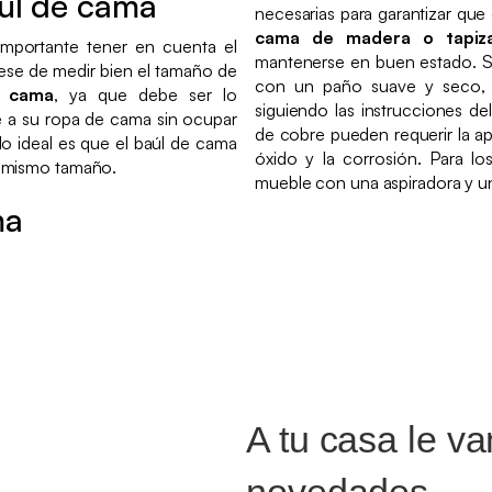
úl de cama
necesarias para garantizar que
cama de madera o tapi
importante tener en cuenta el
mantenerse en buen estado. S
rese de medir bien el tamaño de
con un paño suave y seco, y 
e cama
, ya que debe ser lo
siguiendo las instrucciones de
 a su ropa de cama sin ocupar
de cobre pueden requerir la apl
lo ideal es que el baúl de cama
óxido y la corrosión. Para lo
l mismo tamaño.
mueble con una aspiradora y u
ma
A tu casa le v
novedades