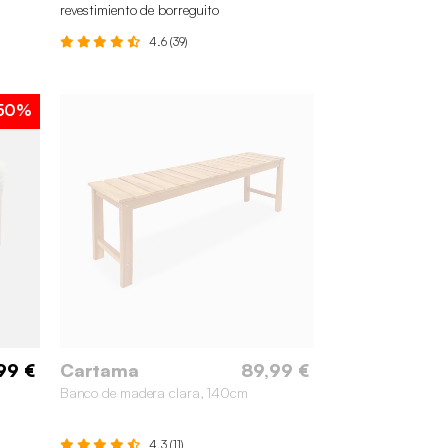
revestimiento de borreguito
4.6 (39)
50%
99 €
Cartama
89,99 €
Banco de madera clara, 140cm
4.3 (11)