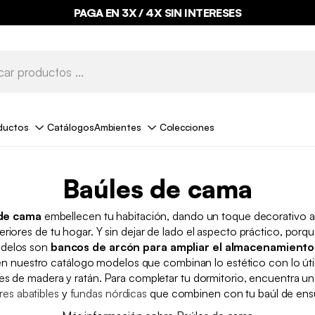
PAGA EN 3X / 4X SIN INTERESES
ductos
Catálogos
Ambientes
Colecciones
Baúles de cama
 de cama
embellecen tu habitación, dando un toque decorativo 
eriores de tu hogar. Y sin dejar de lado el aspecto práctico, po
odelos son
bancos de arcón para ampliar el almacenamiento
n nuestro catálogo modelos que combinan lo estético con lo útil,
es de madera y ratán. Para completar tu dormitorio, encuentra u
es abatibles
y
fundas nórdicas
que combinen con tu baúl de en