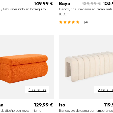
149,99 €
Baya
129,99 €
103,
y taburetes nido en borreguito
Banco, final de cama en ratán natu
100cm
5 (4)
4 variantes
5 variant
ha
129,99 €
Ito
119,
de diseño con revestimiento
Banco, pie de cama contemporáneo