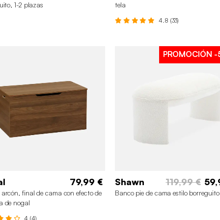
uito, 1-2 plazas
tela
4.8 (33)
PROMOCIÓN
-
al
79,99 €
Shawn
119,99 €
59,
arcón, final de cama con efecto de
Banco pie de cama estilo borreguito
a de nogal
4 (4)