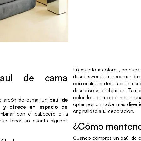
En cuanto a colores, en nues
baúl de cama
desde sweeek te recomendamo
con cualquier decoración, dado
descanso y la relajación. Ta
coloridos, como cojines o u
o arcón de cama, un
baúl de
optar por un color más diver
o y ofrece un espacio de
originalidad a tu decoración.
mbinar con el cabecero o la
 que tener en cuenta algunos
¿Cómo mantener
Cuando compres un baúl de ca