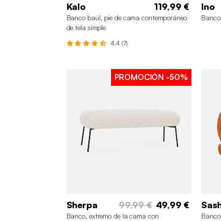
Kalo
119,99 €
Ino
Banco baúl, pie de cama contemporáneo
Banco 
de tela simple
4.4 (7)
PROMOCIÓN
-50%
Sherpa
99,99 €
49,99 €
Sas
Banco, extremo de la cama con
Banco 