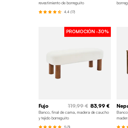
revestimiento de borreguito
borreg
4.4 (17)
PROMOCIÓN
-30%
Fujo
119,99 €
83,99 €
Nep
Banco, final de cama, madera de caucho
Banco 
y tejido borreguito
mader
5 (3)