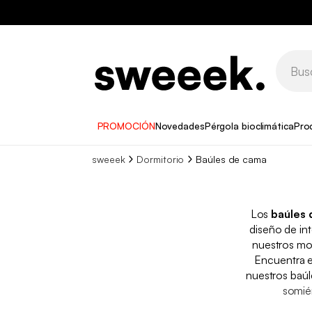
PROMOCIÓN
Novedades
Pérgola bioclimática
Pro
sweeek
Dormitorio
Baúles de cama
Los
baúles
diseño de int
nuestros m
Encuentra e
nuestros baúl
somiér