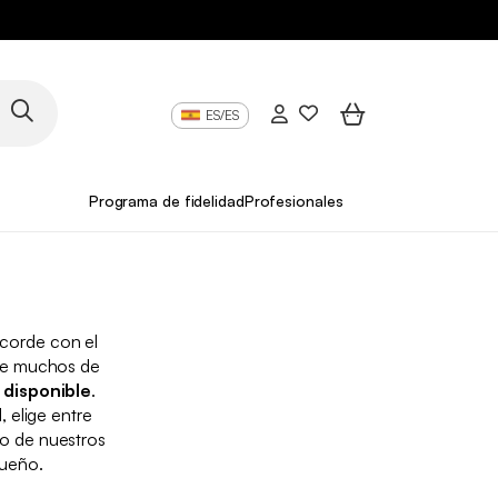
ES/ES
Programa de fidelidad
Profesionales
acorde con el
rque muchos de
 disponible
.
 elige entre
no de nuestros
sueño.