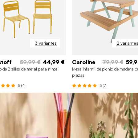
3 variantes
2 variante
stoff
59,99 €
44,99 €
Caroline
79,99 €
59,9
 de 2 sillas de metal para niños
Mesa infantil de picnic de madera d
plazas
5 (4)
5 (7)