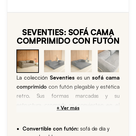
SEVENTIES: SOFÁ CAMA
COMPRIMIDO CON FUTÓN
La colección
Seventies
es un
sofá cama
comprimido
con futón plegable y estética
retro. Sus formas marcadas y su
estructura cromada se convierten en el
centro de todas las miradas, con la
practicidad añadida de un convertible que
Convertible con futón:
sofá de día y
llega en un
sofá en caja
.