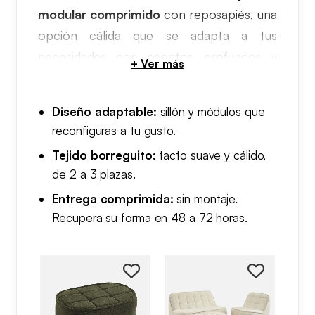
modular comprimido
con reposapiés, una
opción cálida que se adapta a tus
necesidades con asientos profundos y
cojines acolchados. El
sofá comprimido
ideal para tus maratones de series.
Diseño adaptable:
sillón y módulos que
reconfiguras a tu gusto.
Tapizado en borreguito, un tejido de tacto
Tejido borreguito:
tacto suave y cálido,
suave, Boni está disponible en
de 2 a 3 plazas.
configuraciones de 2 a 3 plazas. Como el
Entrega comprimida:
sin montaje.
resto de la colección, llega comprimido al
Recupera su forma en 48 a 72 horas.
vacío, entra por accesos difíciles y no
necesita montaje. Se abre y recupera su
forma en 48 a 72 horas.