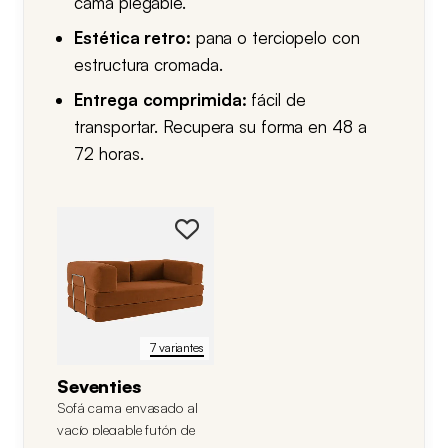
cama plegable.
Estética retro:
pana o terciopelo con
Se presenta en 3 plazas, con tejido en
estructura cromada.
pana o terciopelo y estructura cromada.
Entrega comprimida:
fácil de
Pasa de sofá a futón de forma sencilla y
transportar. Recupera su forma en 48 a
llega comprimido al vacío para facilitar su
72 horas.
transporte. Recupera su forma una vez
abierto en 48 a 72 horas.
7 variantes
Seventies
Sofá cama envasado al
vacío plegable futón de