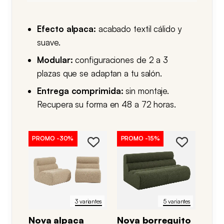
acabado textil cálido, perfecta para
hogares que buscan estilo sin renunciar a
Efecto alpaca:
acabado textil cálido y
la comodidad de un
sofá al vacío
.
suave.
Modular:
configuraciones de 2 a 3
Nova se ofrece en configuraciones de 2 a
plazas que se adaptan a tu salón.
3 plazas. Como toda la colección, llega
Entrega comprimida:
sin montaje.
comprimida al vacío, es fácil de
Recupera su forma en 48 a 72 horas.
transportar y colocar, y recupera su
forma una vez abierta en 48 a 72 horas,
sin montaje ni herramientas.
PROMO
-30%
PROMO
-15%
3 variantes
5 variantes
Nova alpaca
Nova borreguito