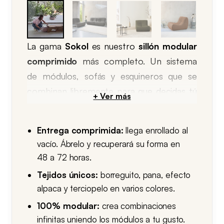
La gama
Sokol
es nuestro
sillón modular
comprimido
más completo. Un sistema
de módulos, sofás y esquineros que se
combinan libremente para que decidas tú
la forma y el tamaño, ideal tanto para un
salón amplio como para ese rincón de
Entrega comprimida:
llega enrollado al
lectura que tenías pendiente.
vacío. Ábrelo y recuperará su forma en
48 a 72 horas.
Su gran ventaja es la modularidad. Si te
Tejidos únicos:
borreguito, pana, efecto
mudas o cambias la decoración, se
alpaca y terciopelo en varios colores.
reconfigura contigo. Cada módulo se
100% modular:
crea combinaciones
transporta y se coloca con facilidad, y su
infinitas uniendo los módulos a tu gusto.