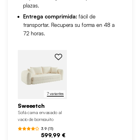
plazas.
plazas, esconde su función de cama en
Entrega comprimida:
fácil de
una silueta estilizada y actual. Viaja
transportar. Recupera su forma en 48 a
comprimido al vacío, lo que facilita su
72 horas.
transporte y colocación. Una vez abierto,
recupera su forma en 48 a 72 horas.
7 variantes
Sweeetch
Sofá cama envasado al
vacío de borreguito
texturizado, 3 plazas
3.9 (11)
599,99 €