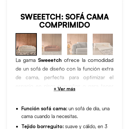
SWEEETCH: SOFÁ CAMA
COMPRIMIDO
La gama
Sweeetch
ofrece la comodidad
de un sofá de diseño con la función extra
de cama, perfecta para optimizar el
espacio en pisos pequeños o para tener
siempre lista una cama de invitados. Un
sofá cama al vacío
que llega en caja
Función sofá cama:
un sofá de día, una
como el resto de la colección.
cama cuando la necesitas.
Tejido borreguito:
suave y cálido, en 3
Tapizado en borreguito y en formato de 3