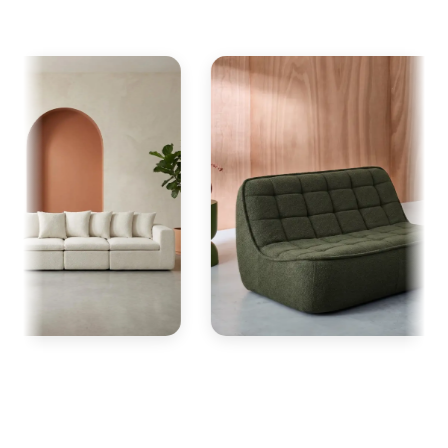
Espacio y acceso:
todos llegan
comprimidos, así que el acceso deja de
ser un problema. Mide la estancia para
acertar con el número de plazas.
Comprar un
sofá online
nunca ha sido tan
sencillo. Se acabaron los apuros para subir
muebles por escaleras estrechas o los
atascos en el ascensor. Tu nuevo
sofá
comprimido
llega a la puerta de tu casa en
un formato compacto, manejable y
protegido. En pocos minutos y sin
herramientas tendrás tu
sofá sin montaje
colocado y listo para usar.