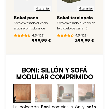
4 variantes
4 variantes
Sokol pana
Sokol terciopelo
Sofá envasado al vacío
Sofá envasado al vacío de
esquinero modular de
terciopelo de pana, 3
terciopelo acanalado con
plazas
4.3 (129)
4.3 (129)
reposapiés, 5 plazas
999,99 €
399,99 €
BONI: SILLÓN Y SOFÁ
MODULAR COMPRIMIDO
La colección
Boni
combina sillón y
sofá