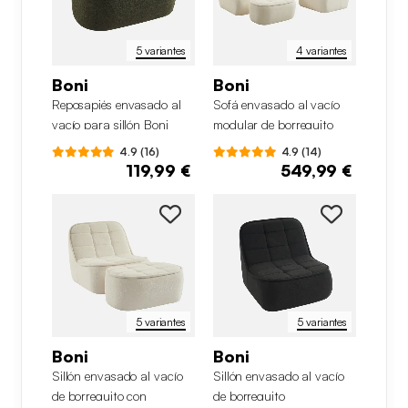
5 variantes
4 variantes
Boni
Boni
Reposapiés envasado al
Sofá envasado al vacío
vacío para sillón Boni
modular de borreguito
texturizado con
4.9 (16)
4.9 (14)
reposapiés, 3 plazas
119,99 €
549,99 €
5 variantes
5 variantes
Boni
Boni
Sillón envasado al vacío
Sillón envasado al vacío
de borreguito con
de borreguito