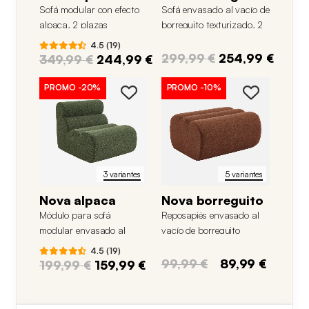
Sofá modular con efecto
Sofá envasado al vacío de
alpaca, 2 plazas
borreguito texturizado, 2
plazas
4.5 (19)
299,99 €
254,99 €
349,99 €
244,99 €
PROMO
-20%
PROMO
-10%
3 variantes
5 variantes
Nova alpaca
Nova borreguito
Módulo para sofá
Reposapiés envasado al
modular envasado al
vacío de borreguito
vacío de tela efecto
texturizado para sofá
4.5 (19)
alpaca
Nova
99,99 €
89,99 €
199,99 €
159,99 €