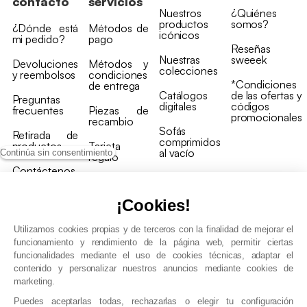
contacto
servicios
Nuestros
¿Quiénes
productos
somos?
¿Dónde está
Métodos de
icónicos
mi pedido?
pago
Reseñas
Nuestras
sweeek
Devoluciones
Métodos y
colecciones
y reembolsos
condiciones
*Condiciones
de entrega
Catálogos
de las ofertas y
Preguntas
digitales
códigos
frecuentes
Piezas de
promocionales
recambio
Sofás
Retirada de
comprimidos
productos
Tarjeta
al vacío
Continúa sin consentimiento
regalo
Contáctenos
Rebajas en
Programa
muebles
de fidelidad
¡Cookies!
Utilizamos cookies propias y de terceros con la finalidad de mejorar el
funcionamiento y rendimiento de la página web, permitir ciertas
funcionalidades mediante el uso de cookies técnicas, adaptar el
contenido y personalizar nuestros anuncios mediante cookies de
Condiciones generales de la venta
marketing.
Condiciones generales Programa de fidelidad
Puedes aceptarlas todas, rechazarlas o elegir tu configuración
Política de gestión de datos personales y cookies