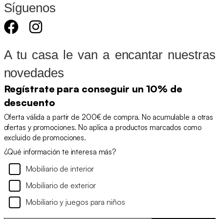
Síguenos
Recuperación de la forma y
cuidado de los tejidos
Es natural preguntarse si un
sofá al vacío
A tu casa le van a encantar nuestras
será igual de cómodo que uno tradicional. La
novedades
respuesta es sí. Al romper el sello de vacío,
la espuma empieza a recuperar su volumen
Regístrate para conseguir un 10% de
descuento
de inmediato. Recomendamos esperar entre
Oferta válida a partir de 200€ de compra. No acumulable a otras
48 y 72 horas para que se expanda por
ofertas y promociones. No aplica a productos marcados como
completo y los tejidos, ya sean chenilla,
excluido de promociones.
terciopelo o borreguito, pierdan cualquier
¿Qué información te interesa más?
arruga del transporte. Si quedara alguna
Mobiliario de interior
marca, un vaporizador suave la elimina. Así,
Mobiliario de exterior
tu
sofá comprimido al vacío
queda idéntico
Mobiliario y juegos para niños
a cualquier sofá convencional.