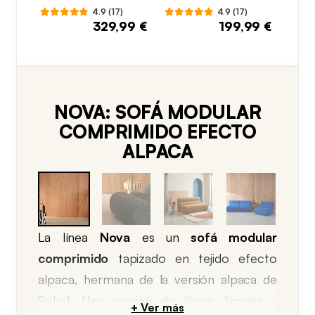
reposapiés
4.9 (17)
4.9 (17)
329,99 €
199,99 €
NOVA: SOFÁ MODULAR
COMPRIMIDO EFECTO
ALPACA
La línea
Nova
es un
sofá modular
comprimido
tapizado en tejido efecto
alpaca, hermana de la versión alpaca de
Sokol. Una opción de líneas limpias y