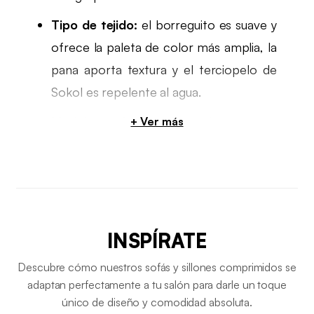
Tipo de tejido:
el borreguito es suave y
ofrece la paleta de color más amplia, la
pana aporta textura y el terciopelo de
Sokol es repelente al agua.
Modular o de una pieza:
si tu espacio
cambia o te mudas a menudo, un
sofá
modular comprimido
como Sokol, Boni
o Nova se reconfigura contigo.
Función extra:
si necesitas una cama
INSPÍRATE
ocasional, un
sofá cama comprimido
como Sweeetch o Seventies resuelve el
Descubre cómo nuestros sofás y sillones comprimidos se
adaptan perfectamente a tu salón para darle un toque
espacio para invitados.
único de diseño y comodidad absoluta.