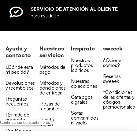
SERVICIO DE ATENCIÓN AL CLIENTE
para ayudarte
Ayuda y
Nuestros
Inspírate
sweeek
contacto
servicios
Nuestros
¿Quiénes
productos
somos?
¿Dónde está
Métodos de
icónicos
mi pedido?
pago
Reseñas
Nuestras
sweeek
Devoluciones
Métodos y
colecciones
y reembolsos
condiciones
*Condiciones
de entrega
Catálogos
de las ofertas y
Preguntas
digitales
códigos
frecuentes
Piezas de
promocionales
recambio
Sofás
Retirada de
comprimidos
productos
Tarjeta
al vacío
Continúa sin consentimiento
regalo
Contáctenos
Rebajas en
Programa