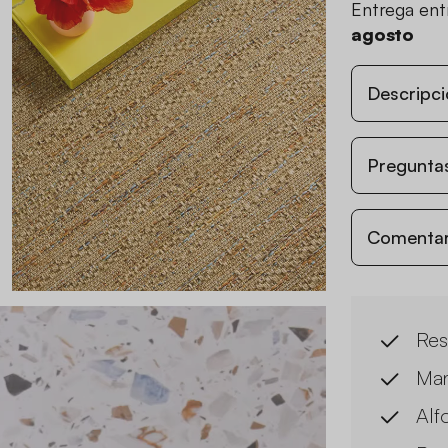
Entrega en
agosto
Descripci
Preguntas
Comentari
Resi
Man
Alfo