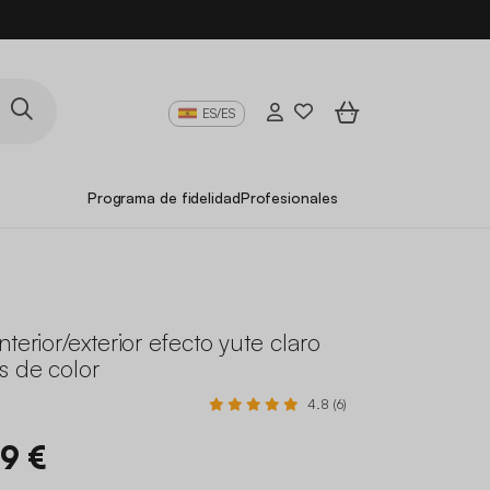
ES/ES
Programa de fidelidad
Profesionales
nterior/exterior efecto yute claro
s de color
4.8 (6)
99 €