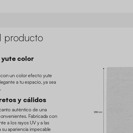
l producto
 yute color
 con un color efecto yute
legante a tu espacio, ya sea
.
retos y cálidos
ncanto auténtico de una
nconvenientes. Fabricada con
nte a los rayos UV y a las
a su apariencia impecable