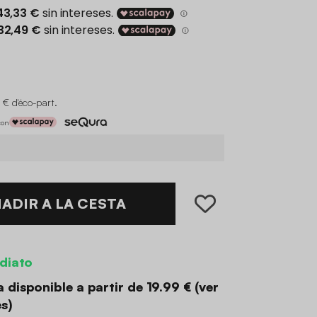
 € d'éco-part
.
con
ADIR A LA CESTA
diato
 disponible a partir de
19.99 €
(
ver
es
)