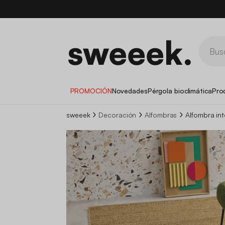
PROMOCIÓN
Novedades
Pérgola bioclimática
Pro
sweeek
Decoración
Alfombras
Alfombra int