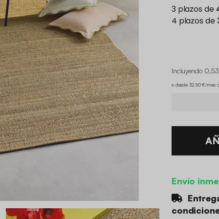
Incluyendo 0,53
o desde 32,50 €/mes 
AÑ
Envío inme
Entrega
condicion