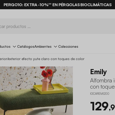
PERGO10: EXTRA -10%
**
EN PÉRGOLAS BIOCLIMÁTICAS
ductos
Catálogos
Ambientes
Colecciones
erior/exterior efecto yute claro con toques de color
Emily
Alfombra i
con toque
IOCAREMI200
129
,