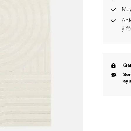
Muy
Apt
y f
Gar
Ser
ayu