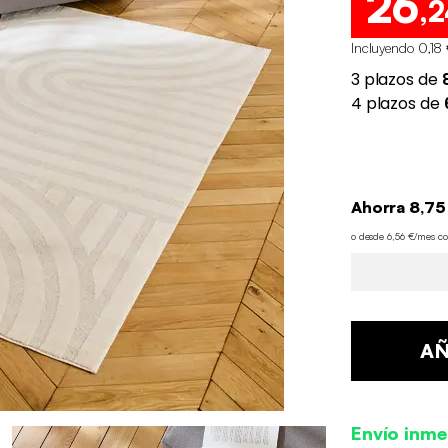
26
,2
Incluyendo 0,18 
Ahorra 8,75
o desde 6,56 €/mes c
AÑ
Envío inme