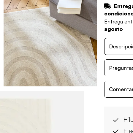
Entrega
condicion
Entrega en
agosto
Descripci
Preguntas
Comentari
Hil
Efe