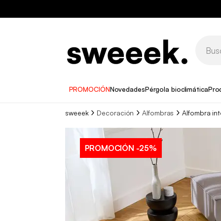
PROMOCIÓN
Novedades
Pérgola bioclimática
Pro
sweeek
Decoración
Alfombras
Alfombra in
PROMOCIÓN
-25%