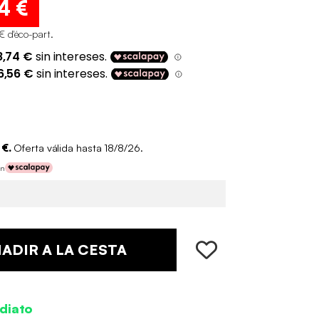
4 €
€ d'éco-part
.
 €.
Oferta válida hasta 18/8/26.
on
ADIR A LA CESTA
diato