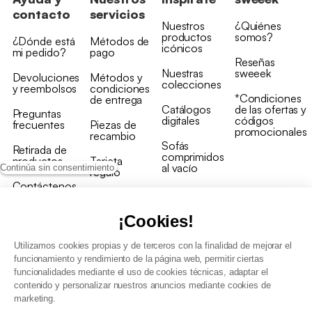
contacto
servicios
Nuestros
¿Quiénes
productos
somos?
¿Dónde está
Métodos de
icónicos
mi pedido?
pago
Reseñas
Nuestras
sweeek
Devoluciones
Métodos y
colecciones
y reembolsos
condiciones
*Condiciones
de entrega
Catálogos
de las ofertas y
Preguntas
digitales
códigos
frecuentes
Piezas de
promocionales
recambio
Sofás
Retirada de
comprimidos
productos
Tarjeta
al vacío
Continúa sin consentimiento
regalo
Contáctenos
Rebajas en
Programa
muebles
de fidelidad
¡Cookies!
Utilizamos cookies propias y de terceros con la finalidad de mejorar el
funcionamiento y rendimiento de la página web, permitir ciertas
funcionalidades mediante el uso de cookies técnicas, adaptar el
contenido y personalizar nuestros anuncios mediante cookies de
Condiciones generales de la venta
marketing.
Condiciones generales Programa de fidelidad