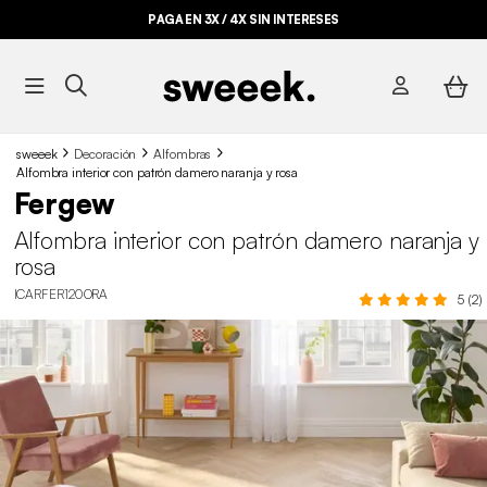
PAGA EN 3X / 4X SIN INTERESES
sweeek
Decoración
Alfombras
Alfombra interior con patrón damero naranja y rosa
Fergew
Alfombra interior con patrón damero naranja y
rosa
ICARFER120ORA
5 (2)