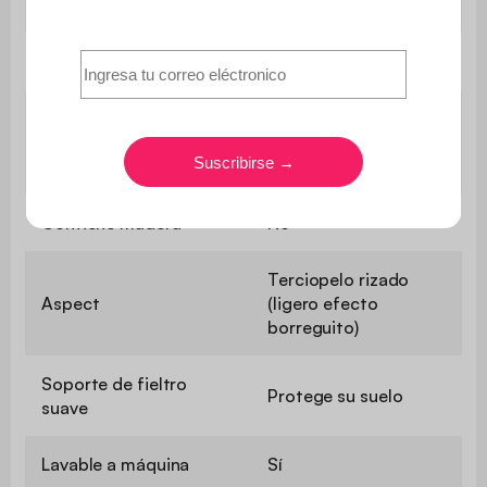
solamente
Lavable a máquina
Si
Compatible con
calefacción por suelo
Si
radiante
Contiene madera
No
Terciopelo rizado
Aspect
(ligero efecto
borreguito)
Soporte de fieltro
Protege su suelo
suave
Lavable a máquina
Sí