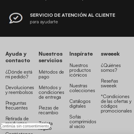
SERVICIO DE ATENCIÓN AL CLIENTE
para ayudarte
Ayuda y
Nuestros
Inspírate
sweeek
contacto
servicios
Nuestros
¿Quiénes
productos
somos?
¿Dónde está
Métodos de
icónicos
mi pedido?
pago
Reseñas
Nuestras
sweeek
Devoluciones
Métodos y
colecciones
y reembolsos
condiciones
*Condiciones
de entrega
Catálogos
de las ofertas y
Preguntas
digitales
códigos
frecuentes
Piezas de
promocionales
recambio
Sofás
Retirada de
comprimidos
productos
Tarjeta
al vacío
Continúa sin consentimiento
regalo