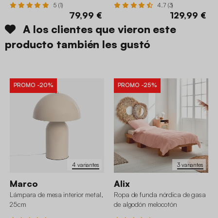
5 (1)
4.7 (3)
79,99 €
129,99 €
A los clientes que vieron este
producto también les gustó
PROMO
-20%
PROMO
-25%
4 variantes
3 variantes
Marco
Alix
Lámpara de mesa interior metal,
Ropa de funda nórdica de gasa
25cm
de algodón melocotón