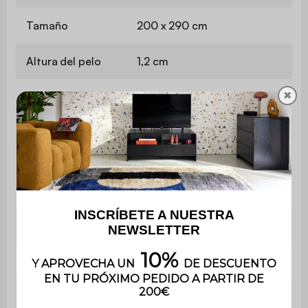
Tamaño
200 x 290 cm
Altura del pelo
1,2 cm
✖
Modelo
Mullido
Etiqueta
Oeko-Tex Standard 100
Utilización
Interior
Peso
8 kg
Garantía
3 años
Uso doméstico
Uso