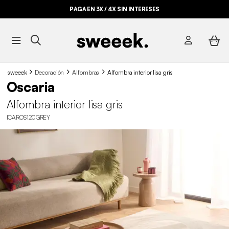
PAGA EN 3X / 4X SIN INTERESES
sweeek
Decoración
Alfombras
Alfombra interior lisa gris
Oscaria
Alfombra interior lisa gris
ICAROS120GREY