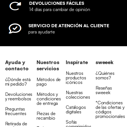
DEVOLUCIONES FÁCILES
14 días para cambiar de opinión
SERVICIO DE ATENCIÓN AL CLIENTE
para ayudarte
Ayuda y
Nuestros
Inspírate
sweeek
contacto
servicios
Nuestros
¿Quiénes
productos
somos?
¿Dónde está
Métodos de
icónicos
mi pedido?
pago
Reseñas
Nuestras
sweeek
Devoluciones
Métodos y
colecciones
y reembolsos
condiciones
*Condiciones
de entrega
Catálogos
de las ofertas y
Preguntas
digitales
códigos
frecuentes
Piezas de
promocionales
recambio
Sofás
Retirada de
comprimidos