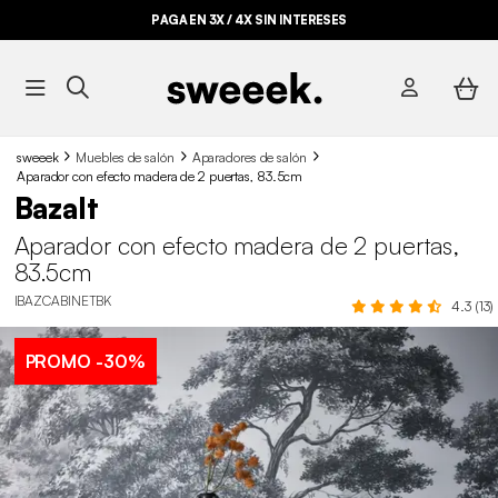
PAGA EN 3X / 4X SIN INTERESES
BYE BYE STOCK HASTA -70%*
sweeek
Muebles de salón
Aparadores de salón
Aparador con efecto madera de 2 puertas, 83.5cm
Bazalt
Aparador con efecto madera de 2 puertas,
83.5cm
IBAZCABINETBK
4.3 (13)
PROMO
-30%