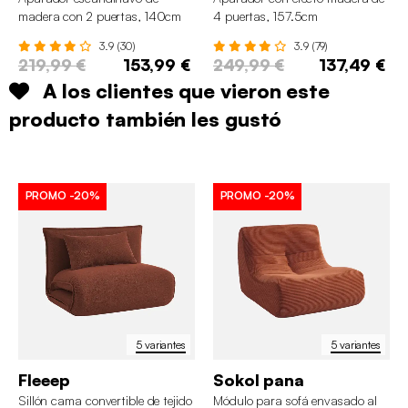
madera con 2 puertas, 140cm
4 puertas, 157.5cm
3.9 (30)
3.9 (79)
219,99 €
153,99 €
249,99 €
137,49 €
A los clientes que vieron este
producto también les gustó
PROMO
-20%
PROMO
-20%
5 variantes
5 variantes
Fleeep
Sokol pana
Sillón cama convertible de tejido
Módulo para sofá envasado al