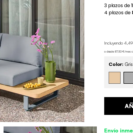
Incluyendo 4,49
o desde 87,50 €/mes 
Color:
Gris
AÑ
Envío inme