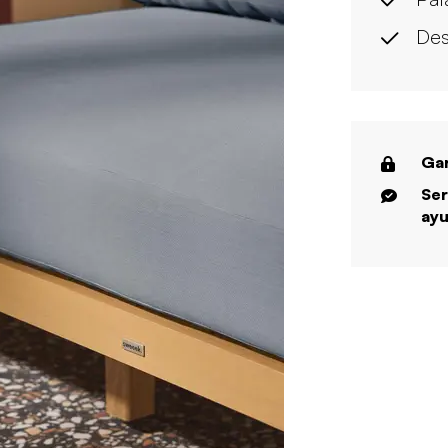
Des
Gar
Ser
ayu