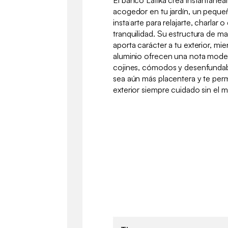
El banco Latika crea instantáne
acogedor en tu jardín, un peque
instalarte para relajarte, charlar
tranquilidad. Su estructura de ma
aporta carácter a tu exterior, mie
aluminio ofrecen una nota modern
cojines, cómodos y desenfundab
sea aún más placentera y te per
exterior siempre cuidado sin el 