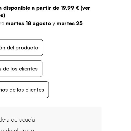
 disponible a partir de
19.99 €
(
ver
es
)
tre
martes 18 agosto
y
martes 25
ón del producto
 de los clientes
os de los clientes
era de acacia
as de aluminio