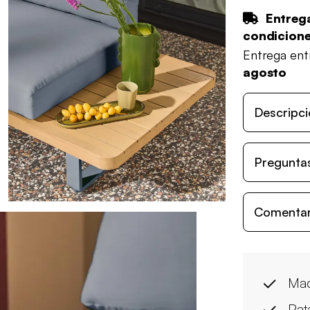
Entrega
condicion
Entrega en
agosto
Descripci
Preguntas
Comentari
Mad
Pat