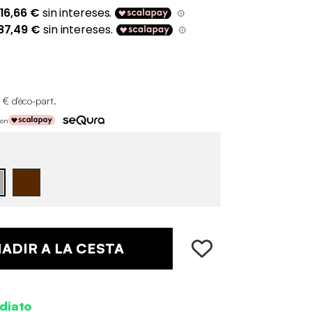
 € d'éco-part
.
con
ADIR A LA CESTA
diato