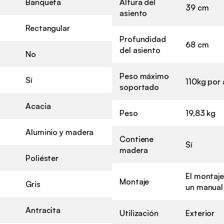
Banqueta
Altura del
39 cm
asiento
Rectangular
Profundidad
68 cm
del asiento
No
Peso máximo
Sí
110kg por 
soportado
Acacia
Peso
19,83 kg
Aluminio y madera
Contiene
Sí
madera
Poliéster
El montaje
Montaje
Gris
un manual
Antracita
Utilización
Exterior