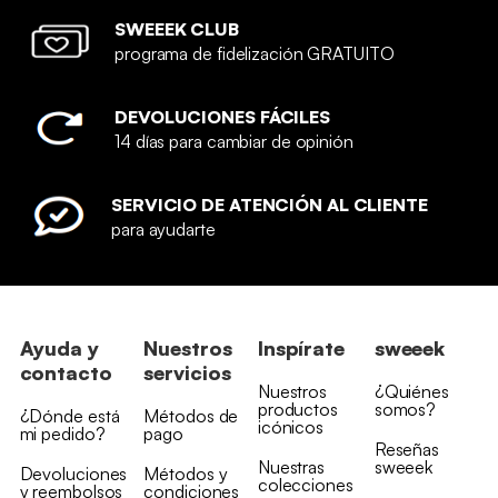
SWEEEK CLUB
programa de fidelización GRATUITO
DEVOLUCIONES FÁCILES
14 días para cambiar de opinión
SERVICIO DE ATENCIÓN AL CLIENTE
para ayudarte
Ayuda y
Nuestros
Inspírate
sweeek
contacto
servicios
Nuestros
¿Quiénes
productos
somos?
¿Dónde está
Métodos de
icónicos
mi pedido?
pago
Reseñas
Nuestras
sweeek
Devoluciones
Métodos y
colecciones
y reembolsos
condiciones