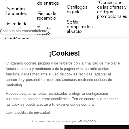
*Condiciones
de entrega
Catálogos
de las ofertas y
Preguntas
digitales
códigos
frecuentes
Piezas de
promocionales
recambio
Sofás
Retirada de
comprimidos
productos
Tarjeta
al vacío
Continúa sin consentimiento
regalo
Contáctenos
Rebajas en
Programa
muebles
de fidelidad
¡Cookies!
Utilizamos cookies propias y de terceros con la finalidad de mejorar el
funcionamiento y rendimiento de la página web, permitir ciertas
funcionalidades mediante el uso de cookies técnicas, adaptar el
contenido y personalizar nuestros anuncios mediante cookies de
Condiciones generales de la venta
marketing.
Condiciones generales Programa de fidelidad
Puedes aceptarlas todas, rechazarlas o elegir tu configuración
Política de gestión de datos personales y cookies
pulsando los botones correspondientes. Ten en cuenta que rechazar
Condiciones generales de Venta Profesional
las cookies puede afectar a tu experiencia de compra.
Declaración de accesibilidad
Leer la política de privacidad
Consentimiento certificado por