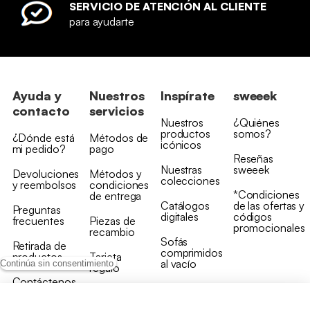
SERVICIO DE ATENCIÓN AL CLIENTE
para ayudarte
Ayuda y
Nuestros
Inspírate
sweeek
contacto
servicios
Nuestros
¿Quiénes
productos
somos?
¿Dónde está
Métodos de
icónicos
mi pedido?
pago
Reseñas
Nuestras
sweeek
Devoluciones
Métodos y
colecciones
y reembolsos
condiciones
*Condiciones
de entrega
Catálogos
de las ofertas y
Preguntas
digitales
códigos
frecuentes
Piezas de
promocionales
recambio
Sofás
Retirada de
comprimidos
productos
Tarjeta
al vacío
Continúa sin consentimiento
regalo
Contáctenos
Rebajas en
Programa
muebles
de fidelidad