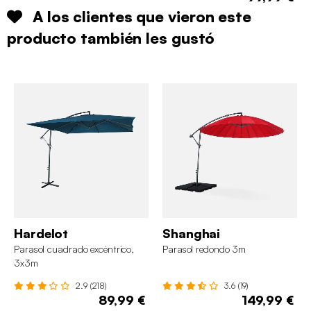
A los clientes que vieron este
producto también les gustó
Hardelot
Shanghai
Parasol cuadrado excéntrico,
Parasol redondo 3m
3x3m
2.9 (218)
3.6 (19)
89,99 €
149,99 €