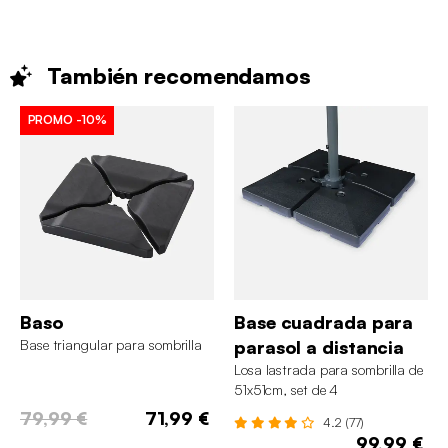
También
recomendamos
PROMO
-10%
Baso
Base cuadrada para
Base triangular para sombrilla
parasol a distancia
Losa lastrada para sombrilla de
51x51cm, set de 4
79,99 €
71,99 €
4.2 (77)
99,99 €