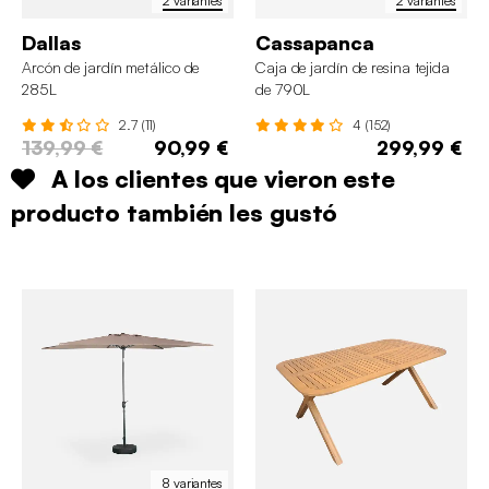
2 variantes
2 variantes
Dallas
Cassapanca
Arcón de jardín metálico de
Caja de jardín de resina tejida
285L
de 790L
2.7 (11)
4 (152)
139,99 €
90,99 €
299,99 €
A los clientes que vieron este
producto también les gustó
8 variantes