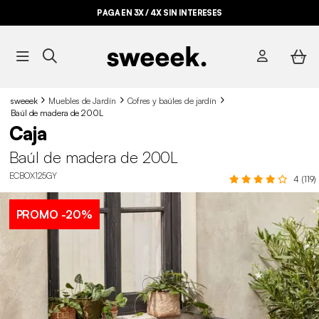
PAGA EN 3X / 4X SIN INTERESES
sweeek
Muebles de Jardín
Cofres y baúles de jardín
Baúl de madera de 200L
Caja
Baúl de madera de 200L
ECBOX125GY
4 (119)
PROMO
-20%