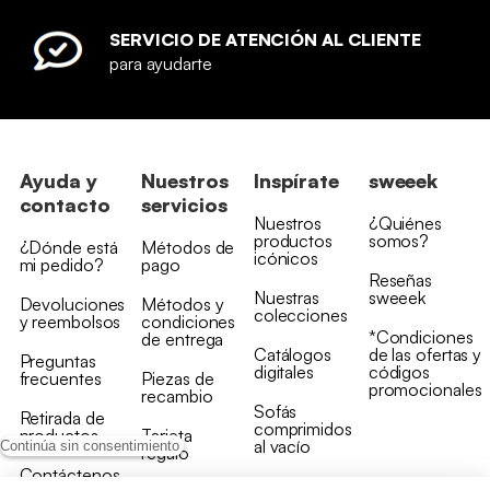
SERVICIO DE ATENCIÓN AL CLIENTE
para ayudarte
Ayuda y
Nuestros
Inspírate
sweeek
contacto
servicios
Nuestros
¿Quiénes
productos
somos?
¿Dónde está
Métodos de
icónicos
mi pedido?
pago
Reseñas
Nuestras
sweeek
Devoluciones
Métodos y
colecciones
y reembolsos
condiciones
*Condiciones
de entrega
Catálogos
de las ofertas y
Preguntas
digitales
códigos
frecuentes
Piezas de
promocionales
recambio
Sofás
Retirada de
comprimidos
productos
Tarjeta
al vacío
Continúa sin consentimiento
regalo
Contáctenos
Rebajas en