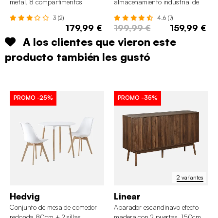
metal, 8 compartimentos
almacenamiento industrial de
metal con 8 compartimentos
3 (2)
4.6 (7)
179,99 €
199,99 €
159,99 €
A los clientes que vieron este
producto también les gustó
PROMO
-25%
PROMO
-35%
2 variantes
Hedvig
Linear
Conjunto de mesa de comedor
Aparador escandinavo efecto
redonda 80cm + 2 sillas
madera con 2 puertas, 150cm