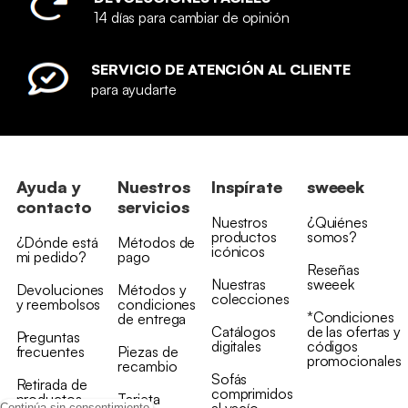
14 días para cambiar de opinión
SERVICIO DE ATENCIÓN AL CLIENTE
para ayudarte
Ayuda y
Nuestros
Inspírate
sweeek
contacto
servicios
Nuestros
¿Quiénes
productos
somos?
¿Dónde está
Métodos de
icónicos
mi pedido?
pago
Reseñas
Nuestras
sweeek
Devoluciones
Métodos y
colecciones
y reembolsos
condiciones
*Condiciones
de entrega
Catálogos
de las ofertas y
Preguntas
digitales
códigos
frecuentes
Piezas de
promocionales
recambio
Sofás
Retirada de
comprimidos
productos
Tarjeta
Continúa sin consentimiento