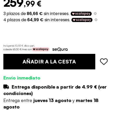
259
,99 €
Incluyendo 10,93 € d'éco-part
.
o desde 65,00 €/mes con
AÑADIR A LA CESTA
Envío inmediato
Entrega disponible a partir de
4.99 €
(
ver
condiciones
)
Entrega entre
jueves 13 agosto
y
martes 18
agosto