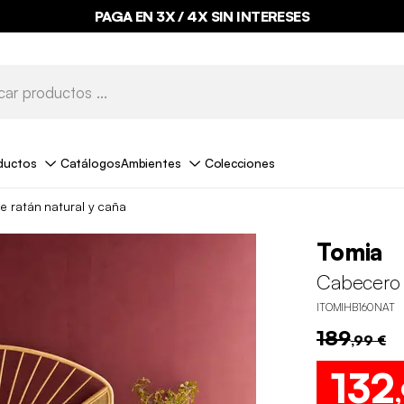
PAGA EN 3X / 4X SIN INTERESES
ductos
Catálogos
Ambientes
Colecciones
 ratán natural y caña
Tomia
Cabecero 
ITOMIHB160NAT
189
,99 €
132