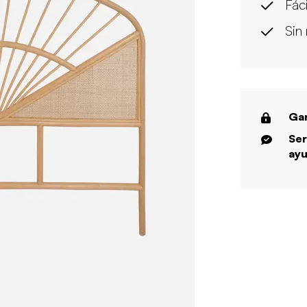
Fác
Sin
Gar
Ser
ayu