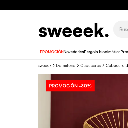
PROMOCIÓN
Novedades
Pérgola bioclimática
Pro
sweeek
Dormitorio
Cabeceros
Cabecero de
PROMOCIÓN
-30%