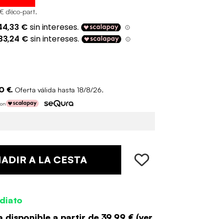
€ d'éco-part
.
0 €.
Oferta válida hasta 18/8/26.
con
ADIR A LA CESTA
diato
 disponible a partir de
39.99 €
(
ver