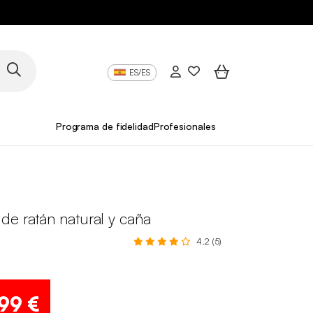
ES/ES
Programa de fidelidad
Profesionales
de ratán natural y caña
4.2 (5)
,99 €