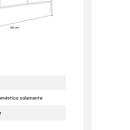
oméstico solamente
r
s