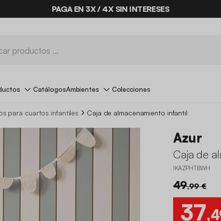
PAGA EN 3X / 4X SIN INTERESES
ductos
Catálogos
Ambientes
Colecciones
 para cuartos infantiles
Caja de almacenamiento infantil
Azur
Caja de al
IKAZPHTBWH
49
,99 €
37
,4