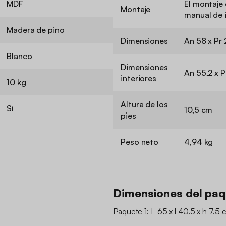
MDF
El montaje 
Montaje
manual de 
Madera de pino
Dimensiones
An 58 x Pr 
Blanco
Dimensiones
An 55,2 x P
interiores
10 kg
Altura de los
Sí
10,5 cm
pies
Peso neto
4,94 kg
Dimensiones del pa
Paquete 1: L 65 x l 40.5 x h 7.5 