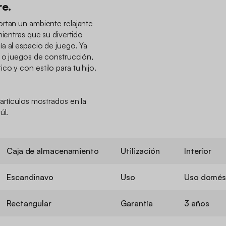
e.
ortan un ambiente relajante
mientras que su divertido
a al espacio de juego. Ya
s o juegos de construcción,
o y con estilo para tu hijo.
artículos mostrados en la
úl.
Caja de almacenamiento
Utilización
Interior
Escandinavo
Uso
Uso domés
Rectangular
Garantía
3 años