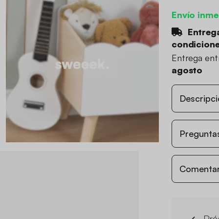
Envío inme
Entrega
condicion
Entrega en
agosto
Descripci
Preguntas
Comentari
Prá