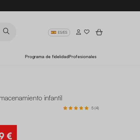
ES/ES
Programa de fidelidad
Profesionales
macenamiento infantil
5 (4)
9 €