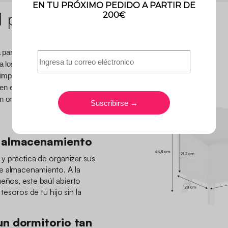
l producto
 para aportar una dosis de
los dormitorios infantiles.
impáticas como estrellas,
den en un juego divertido que
 organizar su dormitorio o
e almacenamiento
a y práctica de organizar sus
e almacenamiento. A la
ueños, este baúl abierto
 tesoros de tu hijo sin la
un dormitorio tan