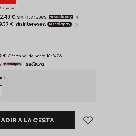
 d'éco-part
.
0 €.
Oferta válida hasta 18/8/26.
on
nco
ADIR A LA CESTA