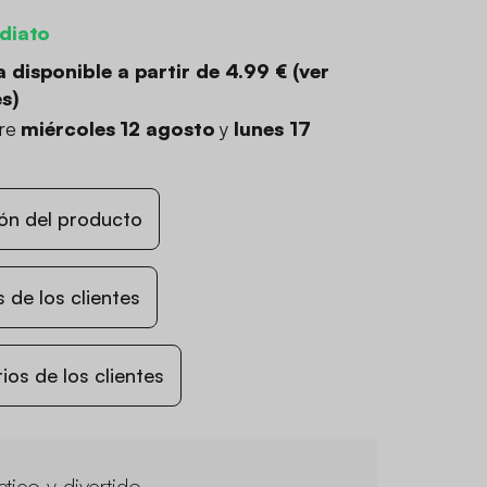
diato
 disponible a partir de
4.99 €
(
ver
es
)
tre
miércoles 12 agosto
y
lunes 17
ón del producto
 de los clientes
os de los clientes
ctico y divertido