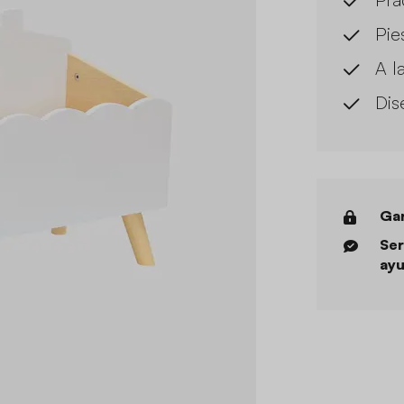
Pie
A l
Dis
Gar
Ser
ayu