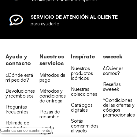
SERVICIO DE ATENCIÓN AL CLIENTE
para ayudarte
Ayuda y
Nuestros
Inspírate
sweeek
contacto
servicios
Nuestros
¿Quiénes
productos
somos?
¿Dónde está
Métodos de
icónicos
mi pedido?
pago
Reseñas
Nuestras
sweeek
Devoluciones
Métodos y
colecciones
y reembolsos
condiciones
*Condiciones
de entrega
Catálogos
de las ofertas y
Preguntas
digitales
códigos
frecuentes
Piezas de
promocionales
recambio
Sofás
Retirada de
comprimidos
productos
Tarjeta
al vacío
Continúa sin consentimiento
regalo