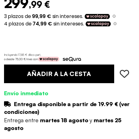
299
,99 €
Incluyendo 17,85 € d'éco-part
.
o desde 75,00 €/mes con
AÑADIR A LA CESTA
Envío inmediato
Entrega disponible a partir de
19.99 €
(
ver
condiciones
)
Entrega entre
martes 18 agosto
y
martes 25
agosto