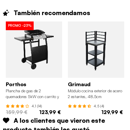
También
recomendamos
PROMO
-23%
Porthos
Grimaud
Plancha de gas de 2
Módulo cocina exterior de acero
quemadores 5kW con carrito y
2 estantes, 48.5cm
estante
4.1 (14)
4.5 (4)
159,99 €
123,99 €
129,99 €
A los clientes que vieron este
producto también les gustó