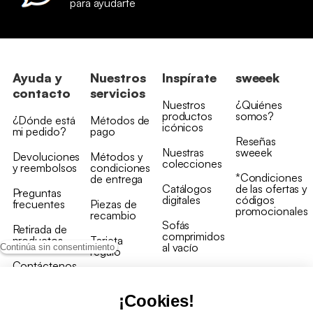
para ayudarte
Ayuda y
Nuestros
Inspírate
sweeek
contacto
servicios
Nuestros
¿Quiénes
productos
somos?
¿Dónde está
Métodos de
icónicos
mi pedido?
pago
Reseñas
Nuestras
sweeek
Devoluciones
Métodos y
colecciones
y reembolsos
condiciones
*Condiciones
de entrega
Catálogos
de las ofertas y
Preguntas
digitales
códigos
frecuentes
Piezas de
promocionales
recambio
Sofás
Retirada de
comprimidos
productos
Tarjeta
al vacío
Continúa sin consentimiento
regalo
Contáctenos
Rebajas en
Programa
muebles
de fidelidad
¡Cookies!