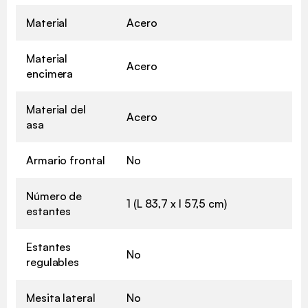
Material
Acero
Material
Acero
encimera
Material del
Acero
asa
Armario frontal
No
Número de
1 (L 83,7 x l 57,5 cm)
estantes
Estantes
No
regulables
Mesita lateral
No