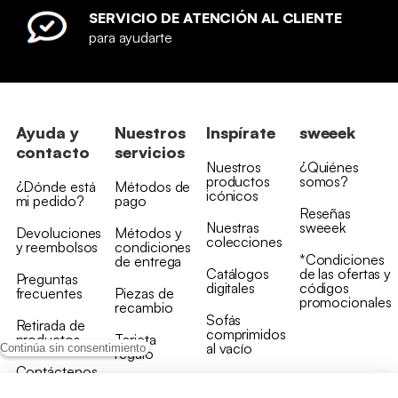
SERVICIO DE ATENCIÓN AL CLIENTE
para ayudarte
Ayuda y
Nuestros
Inspírate
sweeek
contacto
servicios
Nuestros
¿Quiénes
productos
somos?
¿Dónde está
Métodos de
icónicos
mi pedido?
pago
Reseñas
Nuestras
sweeek
Devoluciones
Métodos y
colecciones
y reembolsos
condiciones
*Condiciones
de entrega
Catálogos
de las ofertas y
Preguntas
digitales
códigos
frecuentes
Piezas de
promocionales
recambio
Sofás
Retirada de
comprimidos
productos
Tarjeta
al vacío
Continúa sin consentimiento
regalo
Contáctenos
Rebajas en
Programa
muebles