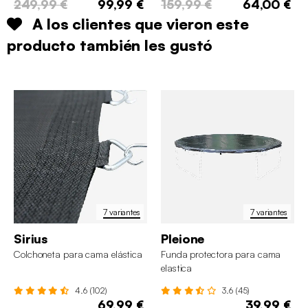
249,99 €
99,99 €
159,99 €
64,00 €
A los clientes que vieron este
producto también les gustó
7 variantes
7 variantes
Sirius
Pleione
Colchoneta para cama elástica
Funda protectora para cama
elastica
4.6 (102)
3.6 (45)
69,99 €
39,99 €