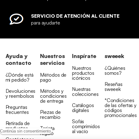
SERVICIO DE ATENCIÓN AL CLIENTE
para ayudarte
Ayuda y
Nuestros
Inspírate
sweeek
contacto
servicios
Nuestros
¿Quiénes
productos
somos?
¿Dónde está
Métodos de
icónicos
mi pedido?
pago
Reseñas
Nuestras
sweeek
Devoluciones
Métodos y
colecciones
y reembolsos
condiciones
*Condiciones
de entrega
Catálogos
de las ofertas y
Preguntas
digitales
códigos
frecuentes
Piezas de
promocionales
recambio
Sofás
Retirada de
comprimidos
productos
Tarjeta
al vacío
Continúa sin consentimiento
regalo