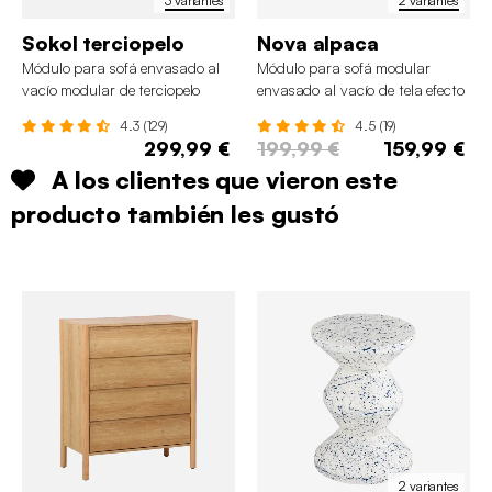
3 variantes
2 variantes
Sokol terciopelo
Nova alpaca
Módulo para sofá envasado al
Módulo para sofá modular
vacío modular de terciopelo
envasado al vacío de tela efecto
alpaca
4.3 (129)
4.5 (19)
299,99 €
199,99 €
159,99 €
A los clientes que vieron este
producto también les gustó
2 variantes