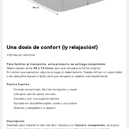
Una dosis de confort (¡y relajación!)
Información adicional
Para facilitar el transporte, este producto se entrega comprimido.
Déjalo reposar entre
48 y 72 horas
para que recupere su forma original.
Es normal que aparezcan algunas arrugas al desembalarlo. Puedes utilizar un vaporizador
o dar pequeños toques al tejido para que recupere su aspecto más rápidamente.
Puntos fuertes
Formato comprimido: fácil de transportar y mover
Listo para usar en pocos minutos
Cómodo y con una sujeción óptima
Tapizado en bouclé/terciopelo, suave y muy actual
Modular y adaptable a tu espacio
Descripción
Diseñado para hacerte la vida más fácil. Gracias a su
formato comprimido
, es mucho
más sencillo de transportar, subir por escaleras o acceder a espacios con entradas