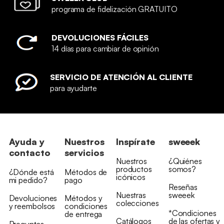
programa de fidelización GRATUITO
DEVOLUCIONES FÁCILES
14 días para cambiar de opinión
SERVICIO DE ATENCIÓN AL CLIENTE
para ayudarte
Ayuda y
Nuestros
Inspírate
sweeek
contacto
servicios
Nuestros
¿Quiénes
productos
somos?
¿Dónde está
Métodos de
icónicos
mi pedido?
pago
Reseñas
Nuestras
sweeek
Devoluciones
Métodos y
colecciones
y reembolsos
condiciones
*Condiciones
de entrega
Catálogos
de las ofertas y