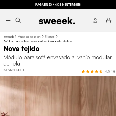
PAGA EN 3X / 4X SIN INTERESES
sweeek
Muebles de salón
Sillones
Módulo para sofá envasado al vacío modular de tela
Nova tejido
Módulo para sofá envasado al vacío modular
de tela
INOVACHRBLU
4.5 (19)