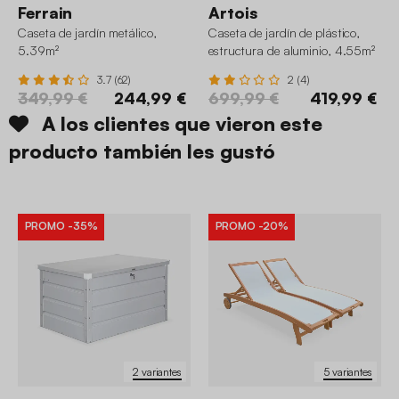
Ferrain
Artois
Caseta de jardín metálico,
Caseta de jardín de plástico,
5.39m²
estructura de aluminio, 4.55m²
3.7 (62)
2 (4)
349,99 €
244,99 €
699,99 €
419,99 €
A los clientes que vieron este
producto también les gustó
PROMO
-35%
PROMO
-20%
2 variantes
5 variantes