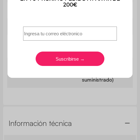
Exterior
130x80cm (1,04m²)
Interior
129x79cm (1,02m²)
Superficie necesaria para
1,43x0,95m
la instalación
Posible con
Cerrar
candado (no
suministrado)
Información técnica