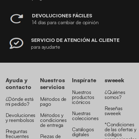
DEVOLUCIONES FÁCILES
14 días para cambiar de opinión
SERVICIO DE ATENCIÓN AL CLIENTE
para ayudarte
Ayuda y
Nuestros
Inspírate
sweeek
contacto
servicios
Nuestros
¿Quiénes
productos
somos?
¿Dónde está
Métodos de
icónicos
mi pedido?
pago
Reseñas
Nuestras
sweeek
Devoluciones
Métodos y
colecciones
y reembolsos
condiciones
*Condiciones
de entrega
Catálogos
de las ofertas y
Preguntas
digitales
códigos
frecuentes
Piezas de