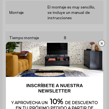
El montaje es muy sencillo,
Montaje
se incluye un manual de
instrucciones
Tiempo montaje
8
✖
Utilización
Exterior
Uso doméstico
Uso
solamente
Garantía
3 años
Exterior en general
143x95x186cm
(incluido el voladizo del
(1,36m²)
tejado)