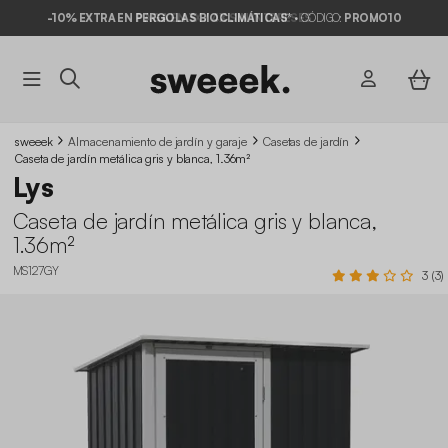
-10% EXTRA EN PERGOLAS BIOCLIMÁTICAS* ·
PAGA EN 3X / 4X SIN INTERESES
CÓDIGO:
PROMO10
sweeek
Almacenamiento de jardín y garaje
Casetas de jardín
Caseta de jardín metálica gris y blanca, 1.36m²
Lys
Caseta de jardín metálica gris y blanca,
1.36m²
MS127GY
3 (3)