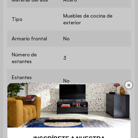
Muebles de cocina de
Tipo
exterior
Armario frontal
No
Número de
3
estantes
Estantes
No
regulables
✖
Mesita lateral
No
Asa de transporte
No