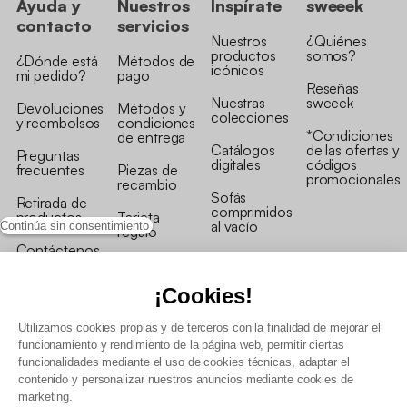
Ayuda y
Nuestros
Inspírate
sweeek
contacto
servicios
Nuestros
¿Quiénes
productos
somos?
¿Dónde está
Métodos de
icónicos
mi pedido?
pago
Reseñas
Nuestras
sweeek
Devoluciones
Métodos y
colecciones
y reembolsos
condiciones
*Condiciones
de entrega
Catálogos
de las ofertas y
Preguntas
digitales
códigos
frecuentes
Piezas de
promocionales
recambio
Sofás
Retirada de
comprimidos
productos
Tarjeta
al vacío
Continúa sin consentimiento
regalo
Contáctenos
Rebajas en
Programa
muebles
de fidelidad
¡Cookies!
Utilizamos cookies propias y de terceros con la finalidad de mejorar el
funcionamiento y rendimiento de la página web, permitir ciertas
funcionalidades mediante el uso de cookies técnicas, adaptar el
contenido y personalizar nuestros anuncios mediante cookies de
Condiciones generales de la venta
marketing.