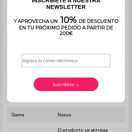
Instalación
De pie
Número de pies
4
Altura entre los
pies y el estante
10 cm
inferior
Peso
31,2 kg
Número de
2
paquetes
Utilización
Exterior
Gama
Naxos
El producto se entrega