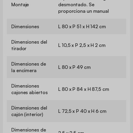
Montaje
desmontado. Se
proporciona un manual
Dimensiones
L 80 x P 51 x H 142 cm
Dimensiones del
L 10,5 x P 2,5 x H 2 cm
tirador
Dimensiones de
L 80 x P 49 cm
la encimera
Dimensiones
L 80 x P 84 x H 87,5 cm
cajones abiertos
Dimensiones del
L 72,5 x P 40 x H 6 cm
cajón (interior)
Dimensiones de
2,5 x 2,5 cm