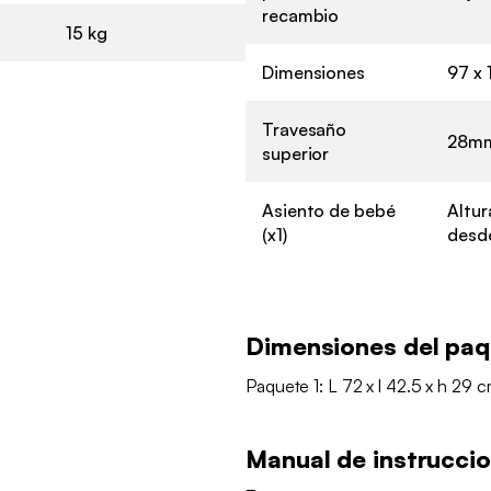
recambio
15 kg
Dimensiones
97 x 
Travesaño
28m
superior
Asiento de bebé
Altur
(x1)
desde
Dimensiones del pa
Paquete 1: L 72 x l 42.5 x h 29 c
Manual de instrucci