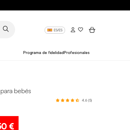
ES/ES
Programa de fidelidad
Profesionales
para bebés
4.6 (5)
50 €