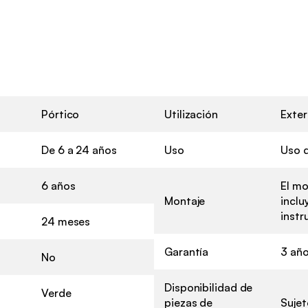
Pórtico
Utilización
Exter
De 6 a 24 años
Uso
Uso 
6 años
El mo
Montaje
inclu
instr
24 meses
Garantía
3 añ
No
Disponibilidad de
Verde
piezas de
Sujet