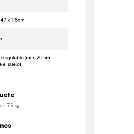
147 x 118cm
m
a regulable (mín. 20 cm
 el suelo)
quete
m - 7.8 kg
ones