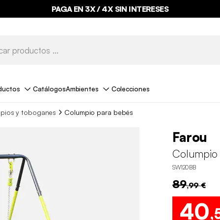
PAGA EN 3X / 4X SIN INTERESES
ductos
Catálogos
Ambientes
Colecciones
pios y toboganes
Columpio para bebés
Farou
Columpio 
SW120BB
89
,99 €
40
,