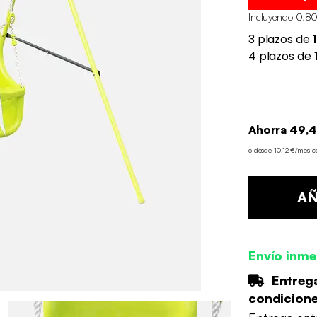
Incluyendo 0,80
Ahorra 49,4
o desde 10,12 €/mes 
AÑ
Envío inme
Entrega
condicion