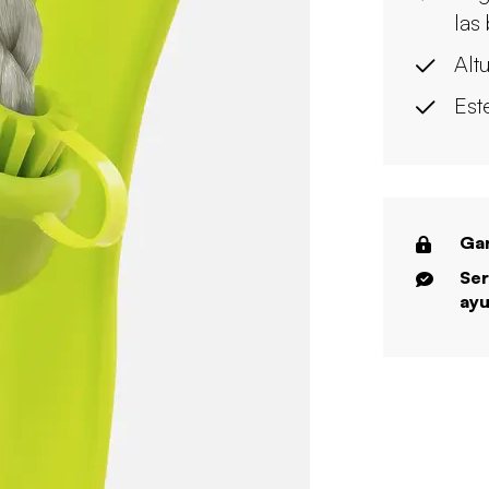
las
Altu
Est
Gar
Ser
ayu