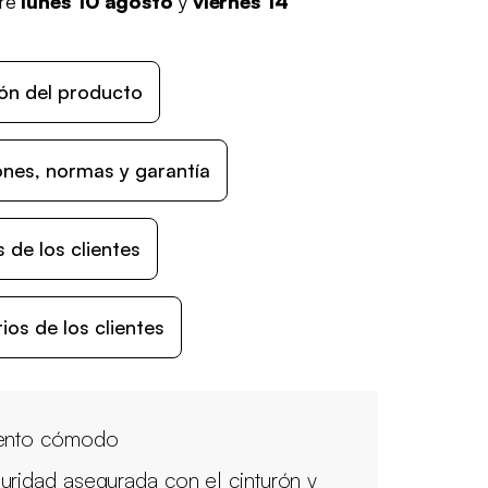
tre
lunes 10 agosto
y
viernes 14
ón del producto
nes, normas y garantía
 de los clientes
os de los clientes
ento cómodo
uridad asegurada con el cinturón y