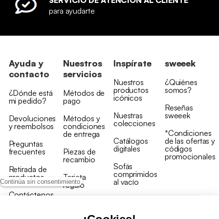
SERVICIO DE ATENCIÓN AL CLIENTE
para ayudarte
Ayuda y
Nuestros
Inspírate
sweeek
contacto
servicios
Nuestros
¿Quiénes
productos
somos?
¿Dónde está
Métodos de
icónicos
mi pedido?
pago
Reseñas
Nuestras
sweeek
Devoluciones
Métodos y
colecciones
y reembolsos
condiciones
*Condiciones
de entrega
Catálogos
de las ofertas y
Preguntas
digitales
códigos
frecuentes
Piezas de
promocionales
recambio
Sofás
Retirada de
comprimidos
productos
Tarjeta
al vacío
Continúa sin consentimiento
regalo
Contáctenos
Rebajas en
Programa
muebles
de fidelidad