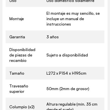
Uso
Uso doméstico solamente
El montaje es muy sencillo, se
Montaje
incluye un manual de
instrucciones
Garantía
3 años
Disponibilidad
de piezas de
Sujeto a disponibilidad
recambio
Tamaño
L272 x P154 x H195cm
Travesaño
50mm (2mm de grosor)
superior
Altura regulable (mín. 35 cm
Columpio (x2)
desde el suelo)