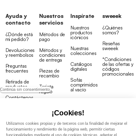
Ayuda y
Nuestros
Inspírate
sweeek
contacto
servicios
Nuestros
¿Quiénes
productos
somos?
¿Dónde está
Métodos de
icónicos
mi pedido?
pago
Reseñas
Nuestras
sweeek
Devoluciones
Métodos y
colecciones
y reembolsos
condiciones
*Condiciones
de entrega
Catálogos
de las ofertas y
Preguntas
digitales
códigos
frecuentes
Piezas de
promocionales
recambio
Sofás
Retirada de
comprimidos
productos
Tarjeta
al vacío
Continúa sin consentimiento
regalo
Contáctenos
Rebajas en
Programa
muebles
de fidelidad
¡Cookies!
Utilizamos cookies propias y de terceros con la finalidad de mejorar el
funcionamiento y rendimiento de la página web, permitir ciertas
funcionalidades mediante el uso de cookies técnicas, adaptar el