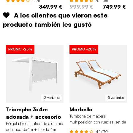
4 (4)
4.4 (18)
349,99 €
999,99 €
749,99 €
A los clientes que vieron este
producto también les gustó
PROMO
-25%
PROMO
-20%
2 variantes
5 variantes
Triomphe 3x4m
Marbella
adosada + accesorio
Tumbona de madera
multiposición con ruedas, set de
Pérgola bioclimática de aluminio
2
adosada 3x4m + 1 toldo 4m
4.1 (170)