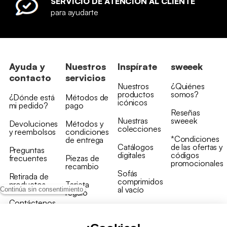
SERVICIO DE ATENCIÓN AL CLIENTE
para ayudarte
Ayuda y
Nuestros
Inspírate
sweeek
contacto
servicios
Nuestros
¿Quiénes
productos
somos?
¿Dónde está
Métodos de
icónicos
mi pedido?
pago
Reseñas
Nuestras
sweeek
Devoluciones
Métodos y
colecciones
y reembolsos
condiciones
*Condiciones
de entrega
Catálogos
de las ofertas y
Preguntas
digitales
códigos
frecuentes
Piezas de
promocionales
recambio
Sofás
Retirada de
comprimidos
productos
Tarjeta
al vacío
Continúa sin consentimiento
regalo
Contáctenos
Rebajas en
Programa
muebles
de fidelidad