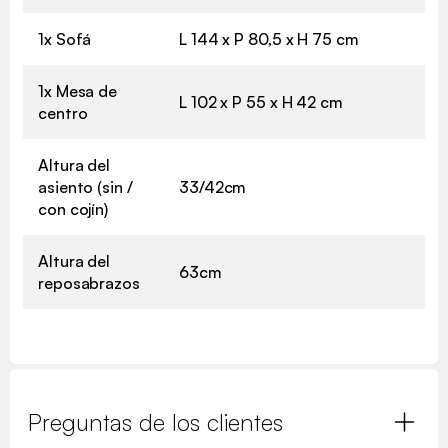
1x Sofá
L 144 x P 80,5 x H 75 cm
1x Mesa de
L 102 x P 55 x H 42 cm
centro
Altura del
asiento (sin /
33/42cm
con cojín)
Altura del
63cm
reposabrazos
Preguntas de los clientes