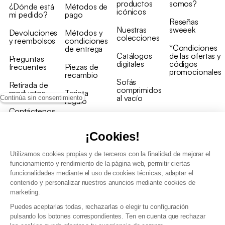
productos
somos?
¿Dónde está
Métodos de
icónicos
mi pedido?
pago
Reseñas
Nuestras
sweeek
Devoluciones
Métodos y
colecciones
y reembolsos
condiciones
*Condiciones
de entrega
Catálogos
de las ofertas y
Preguntas
digitales
códigos
frecuentes
Piezas de
promocionales
recambio
Sofás
Retirada de
comprimidos
productos
Tarjeta
al vacío
Continúa sin consentimiento
regalo
Contáctenos
Rebajas en
Programa
muebles
de fidelidad
¡Cookies!
Utilizamos cookies propias y de terceros con la finalidad de mejorar el
funcionamiento y rendimiento de la página web, permitir ciertas
funcionalidades mediante el uso de cookies técnicas, adaptar el
contenido y personalizar nuestros anuncios mediante cookies de
Condiciones generales de la venta
marketing.
Condiciones generales Programa de fidelidad
Puedes aceptarlas todas, rechazarlas o elegir tu configuración
Política de gestión de datos personales y cookies
pulsando los botones correspondientes. Ten en cuenta que rechazar
Condiciones generales de Venta Profesional