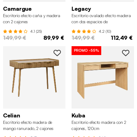
Camargue
Legacy
Escritorio efecto caña y madera
Escritorio ovalado efecto madera
con 2 cajones
con dos espacios de
almacenamiento, L 120cm
4.1 (25)
4.2 (10)
149,99 €
89,99 €
149,99 €
112,49 €
PROMO
-55%
Celian
Kuba
Escritorio efecto madera de
Escritorio efecto madera con 2
mango ranurado, 2 cajones
cajones, 120cm