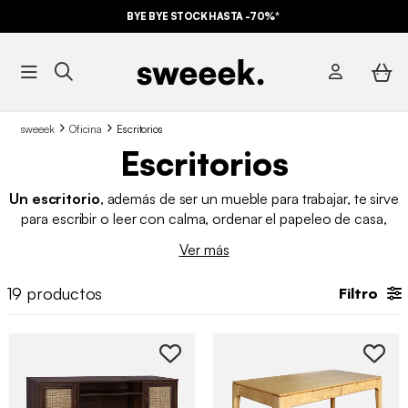
BYE BYE STOCK HASTA -70%*
sweeek
Oficina
Escritorios
Escritorios
Un escritorio
, además de ser un mueble para trabajar, te sirve
para escribir o leer con calma, ordenar el papeleo de casa,
estudiar o incluso para tener ese rincón propio donde poder
Ver más
sentarte sin agobios. Por eso, en sweeek
disponemos de
varios modelos de escritorio baratos
con distintos
19
productos
Filtro
materiales y estilos, para que encuentres el que mejor encaja
contigo y con el espacio que tienes. Desde acabados de
madera o metálicos hasta
escritorios con cajones y
estantes.