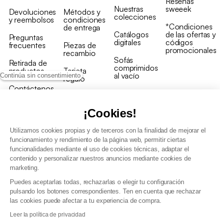
Reseñas
Nuestras
sweeek
Devoluciones
Métodos y
colecciones
y reembolsos
condiciones
*Condiciones
de entrega
Catálogos
de las ofertas y
Preguntas
digitales
códigos
frecuentes
Piezas de
promocionales
recambio
Sofás
Retirada de
comprimidos
productos
Tarjeta
al vacío
Continúa sin consentimiento
regalo
Contáctenos
Rebajas en
Programa
muebles
de fidelidad
¡Cookies!
Utilizamos cookies propias y de terceros con la finalidad de mejorar el
funcionamiento y rendimiento de la página web, permitir ciertas
funcionalidades mediante el uso de cookies técnicas, adaptar el
contenido y personalizar nuestros anuncios mediante cookies de
Condiciones generales de la venta
marketing.
Condiciones generales Programa de fidelidad
Puedes aceptarlas todas, rechazarlas o elegir tu configuración
Política de gestión de datos personales y cookies
pulsando los botones correspondientes. Ten en cuenta que rechazar
Condiciones generales de Venta Profesional
las cookies puede afectar a tu experiencia de compra.
Declaración de accesibilidad
Leer la política de privacidad