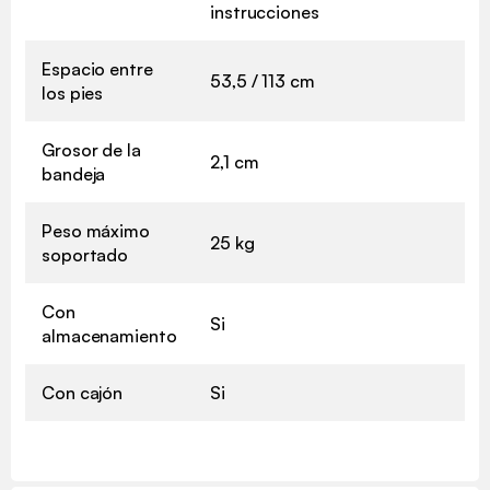
instrucciones
Espacio entre
53,5 / 113 cm
los pies
Grosor de la
2,1 cm
bandeja
Peso máximo
25 kg
soportado
Con
Si
almacenamiento
Con cajón
Si