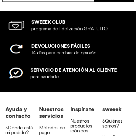
SWEEEK CLUB
programa de fidelización GRATUITO
DEVOLUCIONES FÁCILES
14 días para cambiar de opinión
SERVICIO DE ATENCIÓN AL CLIENTE
para ayudarte
Ayuda y
Nuestros
Inspírate
sweeek
contacto
servicios
Nuestros
¿Quiénes
productos
somos?
¿Dónde está
Métodos de
icónicos
mi pedido?
pago