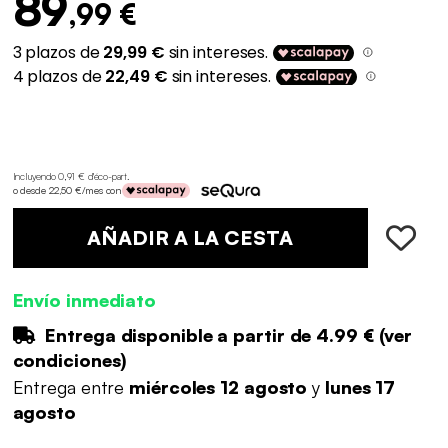
89
,99 €
Incluyendo 0,91 € d'éco-part
.
o desde 22,50 €/mes con
AÑADIR A LA CESTA
Envío inmediato
Entrega disponible a partir de
4.99 €
(
ver
condiciones
)
Entrega entre
miércoles 12 agosto
y
lunes 17
agosto