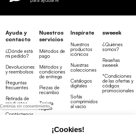
para ayudarte
Ayuda y
Nuestros
Inspírate
sweeek
contacto
servicios
Nuestros
¿Quiénes
productos
somos?
¿Dónde está
Métodos de
icónicos
mi pedido?
pago
Reseñas
Nuestras
sweeek
Devoluciones
Métodos y
colecciones
y reembolsos
condiciones
*Condiciones
de entrega
Catálogos
de las ofertas y
Preguntas
digitales
códigos
frecuentes
Piezas de
promocionales
recambio
Sofás
Retirada de
comprimidos
productos
Tarjeta
al vacío
Continúa sin consentimiento
regalo
Contáctenos
Rebajas en
Programa
muebles
de fidelidad
¡Cookies!