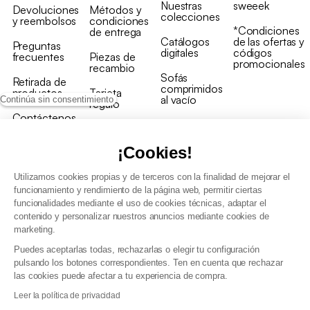
Nuestras
sweeek
Devoluciones
Métodos y
colecciones
y reembolsos
condiciones
*Condiciones
de entrega
Catálogos
de las ofertas y
Preguntas
digitales
códigos
frecuentes
Piezas de
promocionales
recambio
Sofás
Retirada de
comprimidos
productos
Tarjeta
al vacío
Continúa sin consentimiento
regalo
Contáctenos
Rebajas en
Programa
muebles
de fidelidad
¡Cookies!
Utilizamos cookies propias y de terceros con la finalidad de mejorar el
funcionamiento y rendimiento de la página web, permitir ciertas
funcionalidades mediante el uso de cookies técnicas, adaptar el
contenido y personalizar nuestros anuncios mediante cookies de
Condiciones generales de la venta
marketing.
Condiciones generales Programa de fidelidad
Puedes aceptarlas todas, rechazarlas o elegir tu configuración
Política de gestión de datos personales y cookies
pulsando los botones correspondientes. Ten en cuenta que rechazar
Condiciones generales de Venta Profesional
las cookies puede afectar a tu experiencia de compra.
Declaración de accesibilidad
Leer la política de privacidad