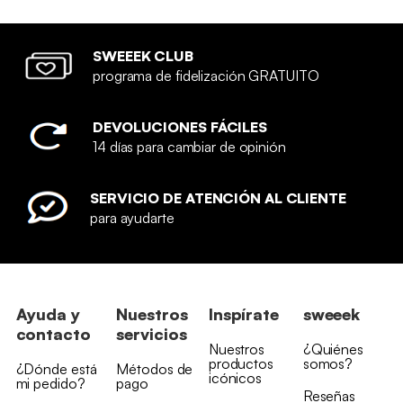
SWEEEK CLUB
programa de fidelización GRATUITO
DEVOLUCIONES FÁCILES
14 días para cambiar de opinión
SERVICIO DE ATENCIÓN AL CLIENTE
para ayudarte
Ayuda y
Nuestros
Inspírate
sweeek
contacto
servicios
Nuestros
¿Quiénes
productos
somos?
¿Dónde está
Métodos de
icónicos
mi pedido?
pago
Reseñas