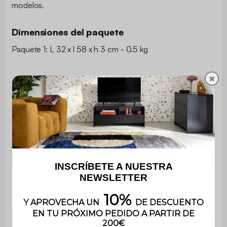
Dimensiones del paquete
Paquete 1: L 32 x l 58 x h 3 cm - 0.5 kg
✖
Tipo
Funda de parasol
Forma
Rectangular
Material
Polietileno
Color
Negro
Contiene madera
No