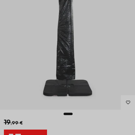
19
,99 €
15
,99 €