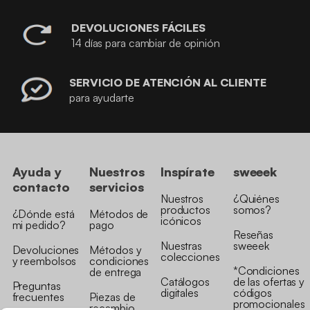
DEVOLUCIONES FÁCILES
14 días para cambiar de opinión
SERVICIO DE ATENCIÓN AL CLIENTE
para ayudarte
Ayuda y
Nuestros
Inspírate
sweeek
contacto
servicios
Nuestros
¿Quiénes
productos
somos?
¿Dónde está
Métodos de
icónicos
mi pedido?
pago
Reseñas
Nuestras
sweeek
Devoluciones
Métodos y
colecciones
y reembolsos
condiciones
*Condiciones
de entrega
Catálogos
de las ofertas y
Preguntas
digitales
códigos
frecuentes
Piezas de
promocionales
recambio
Sofás
Retirada de
comprimidos
productos
Tarjeta