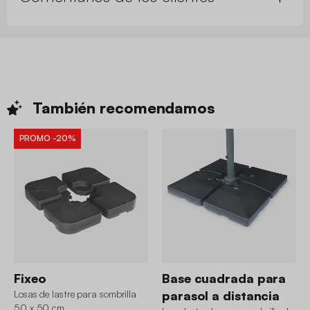
También
recomendamos
PROMO
-20%
Fixeo
Base cuadrada para
Losas de lastre para sombrilla
parasol a distancia
50 x 50 cm
Losa lastrada para sombrilla de
51x51cm, set de 4
4.2 (6)