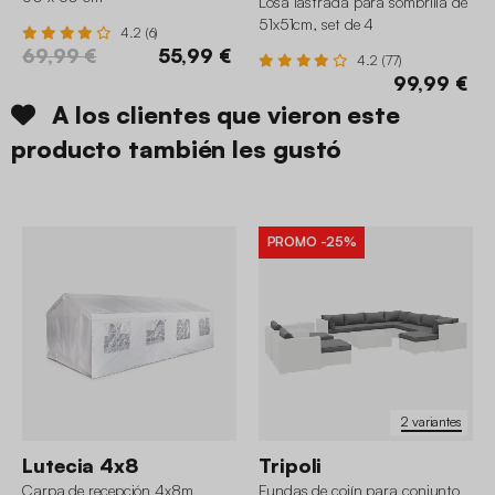
69,99 €
55,99 €
4.2 (77)
99,99 €
A los clientes que vieron este
producto también les gustó
PROMO
-25%
2 variantes
Lutecia 4x8
Tripoli
Carpa de recepción 4x8m
Fundas de cojín para conjunto
de jardín Tripoli