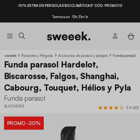
-10% EXTRA EN PERGOLAS BIOCLIMÁTICAS* CÓD: PROMO10
PAGA EN 3X / 4X SIN INTERESES
Termina en : 10h 31m 1s
sweeek
Parasoles y Pérgolas
Accesorios de parasol y pérgola
Funda parasol
Funda parasol Hardelot,
Biscarosse, Falgos, Shanghai,
Cabourg, Touquet, Hélios y Pyla
Funda parasol
BUCOVERPE
3.9 (83)
PROMO
-20%