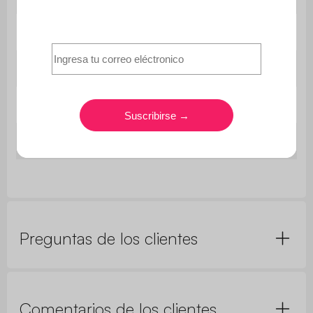
Utilización
Exterior
Uso
Uso doméstico solamente
Dimensiones
L52 x H235cm
Peso
0,7kgs
Preguntas de los clientes
Comentarios de los clientes