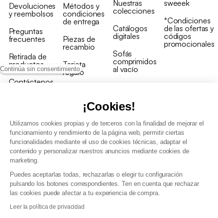
Nuestras
sweeek
Devoluciones
Métodos y
colecciones
y reembolsos
condiciones
*Condiciones
de entrega
Catálogos
de las ofertas y
Preguntas
digitales
códigos
frecuentes
Piezas de
promocionales
recambio
Sofás
Retirada de
comprimidos
productos
Tarjeta
al vacío
Continúa sin consentimiento
regalo
Contáctenos
Rebajas en
Programa
muebles
de fidelidad
¡Cookies!
Utilizamos cookies propias y de terceros con la finalidad de mejorar el
funcionamiento y rendimiento de la página web, permitir ciertas
funcionalidades mediante el uso de cookies técnicas, adaptar el
contenido y personalizar nuestros anuncios mediante cookies de
Condiciones generales de la venta
marketing.
Condiciones generales Programa de fidelidad
Puedes aceptarlas todas, rechazarlas o elegir tu configuración
Política de gestión de datos personales y cookies
pulsando los botones correspondientes. Ten en cuenta que rechazar
Condiciones generales de Venta Profesional
las cookies puede afectar a tu experiencia de compra.
Declaración de accesibilidad
Leer la política de privacidad