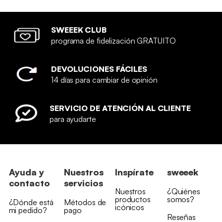
SWEEEK CLUB
programa de fidelización GRATUITO
DEVOLUCIONES FÁCILES
14 días para cambiar de opinión
SERVICIO DE ATENCIÓN AL CLIENTE
para ayudarte
Ayuda y
Nuestros
Inspírate
sweeek
contacto
servicios
Nuestros
¿Quiénes
productos
somos?
¿Dónde está
Métodos de
icónicos
mi pedido?
pago
Reseñas