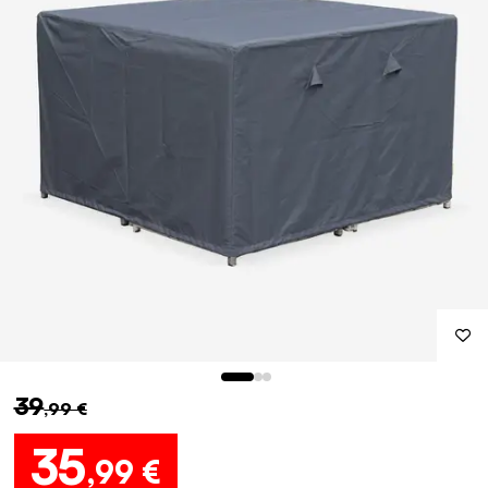
39
,99 €
35
,99 €