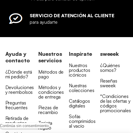
SERVICIO DE ATENCIÓN AL CLIENTE
para ayudarte
Ayuda y
Nuestros
Inspírate
sweeek
contacto
servicios
Nuestros
¿Quiénes
productos
somos?
¿Dónde está
Métodos de
icónicos
mi pedido?
pago
Reseñas
Nuestras
sweeek
Devoluciones
Métodos y
colecciones
y reembolsos
condiciones
*Condiciones
de entrega
Catálogos
de las ofertas y
Preguntas
digitales
códigos
frecuentes
Piezas de
promocionales
recambio
Sofás
Retirada de
comprimidos
productos
Tarjeta
al vacío
Continúa sin consentimiento
regalo