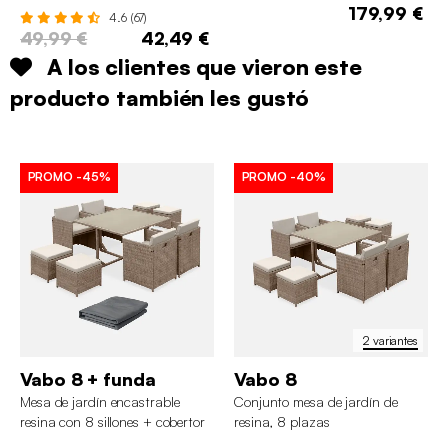
179,99 €
4.6 (67)
49,99 €
42,49 €
A los clientes que vieron este
producto también les gustó
PROMO
-45%
PROMO
-40%
2 variantes
Vabo 8 + funda
Vabo 8
Mesa de jardín encastrable
Conjunto mesa de jardín de
resina con 8 sillones + cobertor
resina, 8 plazas