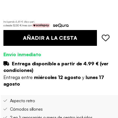
Incluyendo 4,49 € d'éco-part
.
o desde 52,50 €/mes con
AÑADIR A LA CESTA
Envío inmediato
Entrega disponible a partir de
4.99 €
(
ver
condiciones
)
Entrega entre
miércoles 12 agosto
y
lunes 17
agosto
Aspecto retro
Cómodos sillones
2 en 1: reposapiés o mesa de centro incluidos