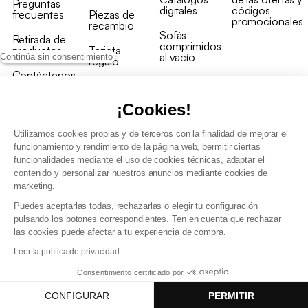
Preguntas
digitales
códigos
frecuentes
Piezas de
promocionales
recambio
Sofás
Retirada de
comprimidos
productos
Tarjeta
al vacío
Continúa sin consentimiento
regalo
Contáctenos
Rebajas en
Programa
muebles
de fidelidad
¡Cookies!
Utilizamos cookies propias y de terceros con la finalidad de mejorar el
funcionamiento y rendimiento de la página web, permitir ciertas
funcionalidades mediante el uso de cookies técnicas, adaptar el
contenido y personalizar nuestros anuncios mediante cookies de
Condiciones generales de la venta
marketing.
Condiciones generales Programa de fidelidad
Puedes aceptarlas todas, rechazarlas o elegir tu configuración
Política de gestión de datos personales y cookies
pulsando los botones correspondientes. Ten en cuenta que rechazar
Condiciones generales de Venta Profesional
las cookies puede afectar a tu experiencia de compra.
Declaración de accesibilidad
Leer la política de privacidad
Consentimiento certificado por
CONFIGURAR
PERMITIR