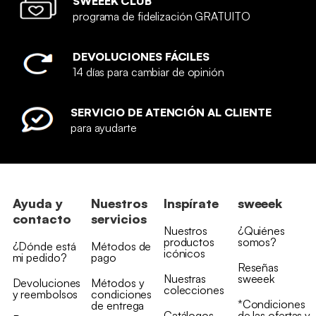
SWEEEK CLUB
programa de fidelización GRATUITO
DEVOLUCIONES FÁCILES
14 días para cambiar de opinión
SERVICIO DE ATENCIÓN AL CLIENTE
para ayudarte
Ayuda y
Nuestros
Inspírate
sweeek
contacto
servicios
Nuestros
¿Quiénes
productos
somos?
¿Dónde está
Métodos de
icónicos
mi pedido?
pago
Reseñas
Nuestras
sweeek
Devoluciones
Métodos y
colecciones
y reembolsos
condiciones
*Condiciones
de entrega
Catálogos
de las ofertas y